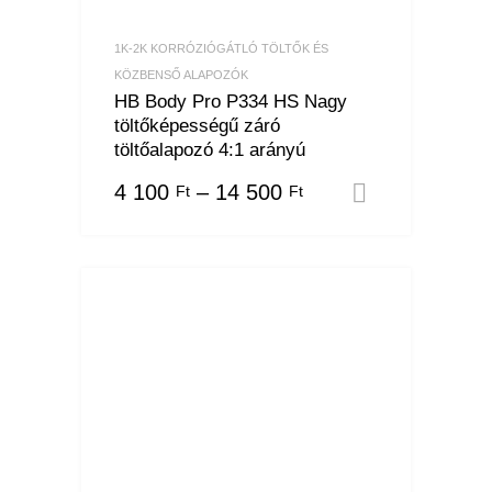
1K-2K KORRÓZIÓGÁTLÓ TÖLTŐK ÉS
KÖZBENSŐ ALAPOZÓK
HB Body Pro P334 HS Nagy
töltőképességű záró
töltőalapozó 4:1 arányú
4 100
–
14 500
Ft
Ft
Opciók vá