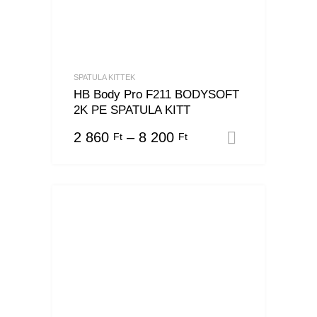
SPATULA KITTEK
HB Body Pro F211 BODYSOFT
2K PE SPATULA KITT
2 860
–
8 200
Ft
Ft
Opciók vá