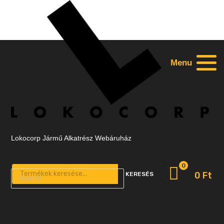
Menu
Lokocorp Jármű Alkatrész Webáruház
0
Products search
0
Ft
KERESÉS