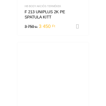
HB BODY AKCIÓS TERMÉKEK
F 213 UNIPLUS 2K PE
SPATULA KITT
3 450
Ft
3 750
Opciók vá
Ft