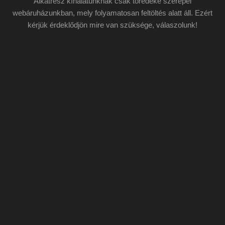
Alkatrész kínálatunknak csak töredéke szerepel
webáruházunkban, mely folyamatosan feltöltés alatt áll. Ezért
kérjük érdeklődjön mire van szüksége, válaszolunk!