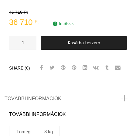
46 710
Ft
36 710
Ft
In Stock
HB
Kosárba teszem
Body
691
5L
SHARE (0)
+
754
2,5l
Akciós
szett
TOVÁBBI INFORMÁCIÓK
mennyiség
TOVÁBBI INFORMÁCIÓK
Tömeg
8 kg