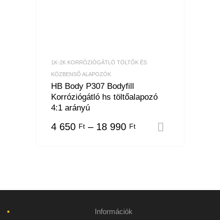
1K-2K KORRÓZIÓGÁTLÓ TÖLTŐK ÉS
KÖZBENSŐ ALAPOZÓK
HB Body P307 Bodyfill
Korróziógátló hs töltőalapozó
4:1 arányú
4 650
–
18 990
Ft
Ft
Opciók vá
Információk