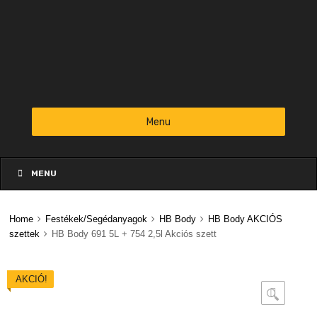
Menu
Skip
to
MENU
content
Home
Festékek/Segédanyagok
HB Body
HB Body AKCIÓS
szettek
HB Body 691 5L + 754 2,5l Akciós szett
AKCIÓ!
🔍