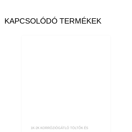
KAPCSOLÓDÓ TERMÉKEK
1K-2K KORRÓZIÓGÁTLÓ TÖLTŐK ÉS