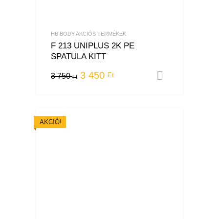
HB BODY AKCIÓS TERMÉKEK
F 213 UNIPLUS 2K PE
SPATULA KITT
3 450
Ft
3 750
Opciók vá
Ft
AKCIÓ!