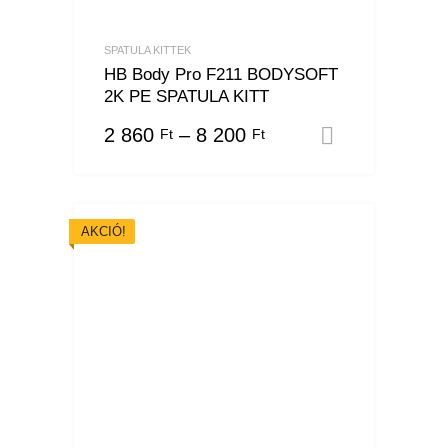
SPATULA KITTEK
HB Body Pro F211 BODYSOFT
2K PE SPATULA KITT
2 860
–
8 200
Ft
Ft
Opciók vá
AKCIÓ!