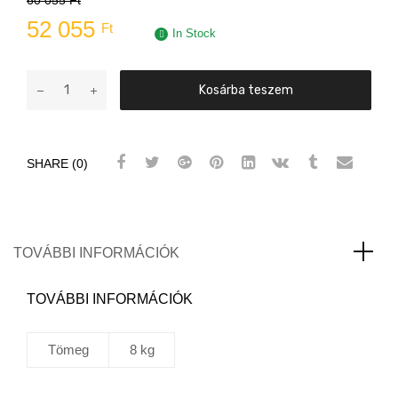
52 055
Ft
In Stock
HB
Kosárba teszem
Body
894
5L
SHARE (0)
+
734
2,5L
Akciós
szett
TOVÁBBI INFORMÁCIÓK
mennyiség
TOVÁBBI INFORMÁCIÓK
Tömeg
8 kg