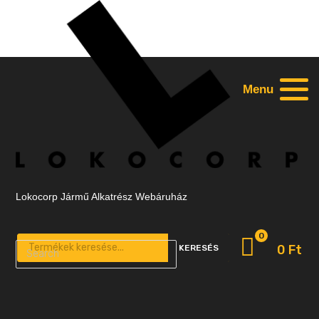
Menu
Lokocorp Jármű Alkatrész Webáruház
0
Products search
0
Ft
KERESÉS