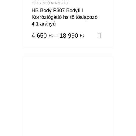
KÖZBENSŐ ALAPOZÓK
HB Body P307 Bodyfill
Korróziógátló hs töltőalapozó
4:1 arányú
4 650
–
18 990
Ft
Ft
Opciók vá