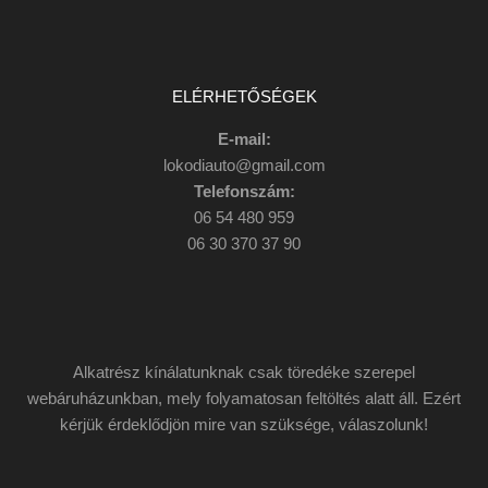
ELÉRHETŐSÉGEK
E-mail:
lokodiauto@gmail.com
Telefonszám:
06 54 480 959
06 30 370 37 90
Alkatrész kínálatunknak csak töredéke szerepel
webáruházunkban, mely folyamatosan feltöltés alatt áll. Ezért
kérjük érdeklődjön mire van szüksége, válaszolunk!