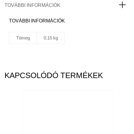
12V-
TOVÁBBI INFORMÁCIÓK
24V
mennyiség
TOVÁBBI INFORMÁCIÓK
Tömeg
0.15 kg
KAPCSOLÓDÓ TERMÉKEK