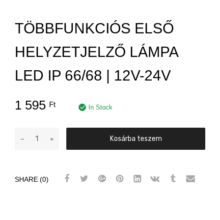
TÖBBFUNKCIÓS ELSŐ
HELYZETJELZŐ LÁMPA
LED IP 66/68 | 12V-24V
1 595
Ft
In Stock
Többfunkciós
Kosárba teszem
első
helyzetjelző
lámpa
SHARE (0)
LED
IP
66/68
|