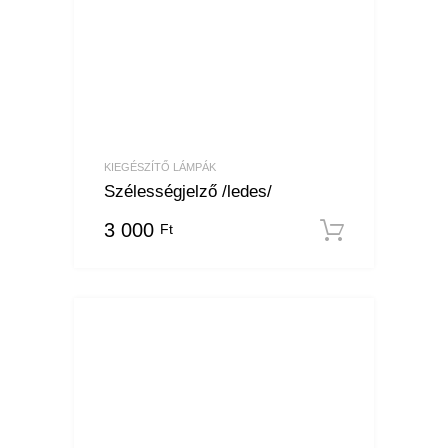
KIEGÉSZÍTŐ LÁMPÁK
Szélességjelző /ledes/
3 000
Ft
Kosárba