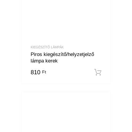
KIEGÉSZÍTŐ LÁMPÁK
Piros kiegészítő/helyzetjelző
lámpa kerek
810
Ft
Kosárba