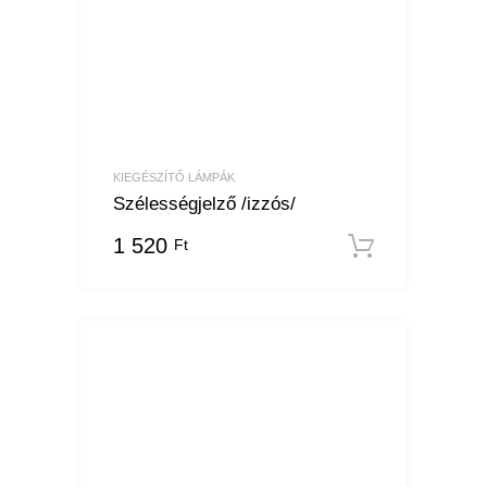
KIEGÉSZÍTŐ LÁMPÁK
Szélességjelző /izzós/
1 520
Ft
Kosárba