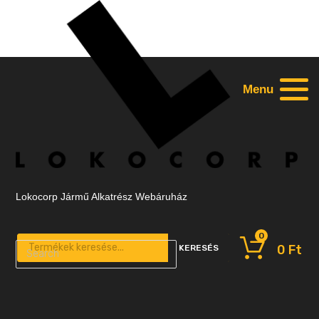
Menu
Lokocorp Jármű Alkatrész Webáruház
0
Products search
0
Ft
KERESÉS