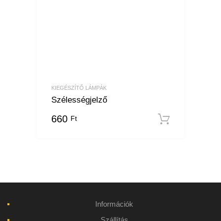
KIEGÉSZÍTŐ LÁMPÁK
Szélességjelző
660
Ft
Kosárba
Információk
Szállítás