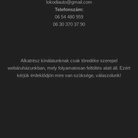
lokodiauto@gmail.com
Telefonszám:
06 54 480 959
06 30 370 37 90
Alkatrész kínálatunknak csak töredéke szerepel
webáruházunkban, mely folyamatosan feltöltés alatt áll. Ezért
kérjük érdeklődjön mire van szüksége, válaszolunk!