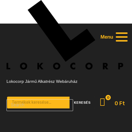
Menu
Lokocorp Jármű Alkatrész Webáruház
0
Products search
0
Ft
KERESÉS