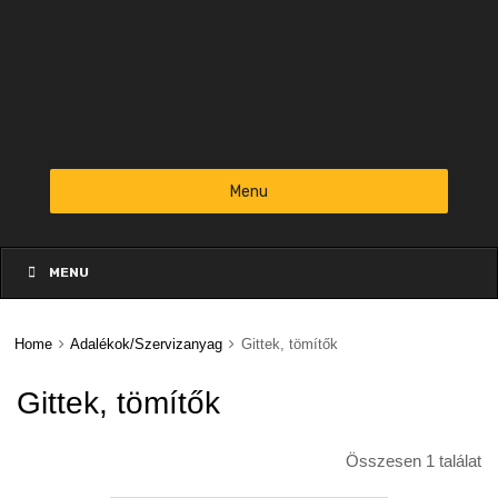
Menu
Skip
to
MENU
content
Home
Adalékok/Szervizanyag
Gittek, tömítők
Gittek, tömítők
Összesen 1 találat