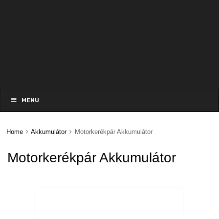
Skip
to
MENU
content
Home
Akkumulátor
Motorkerékpár Akkumulátor
Motorkerékpár Akkumulátor