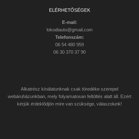
ELÉRHETŐSÉGEK
E-mail:
lokodiauto@gmail.com
Telefonszám:
06 54 480 959
06 30 370 37 90
Alkatrész kínálatunknak csak töredéke szerepel
webáruházunkban, mely folyamatosan feltöltés alatt áll. Ezért
kérjük érdeklődjön mire van szüksége, válaszolunk!