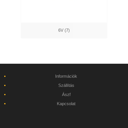
6V
(7)
Információk
Szállítás
Ászf
Kapcsolat