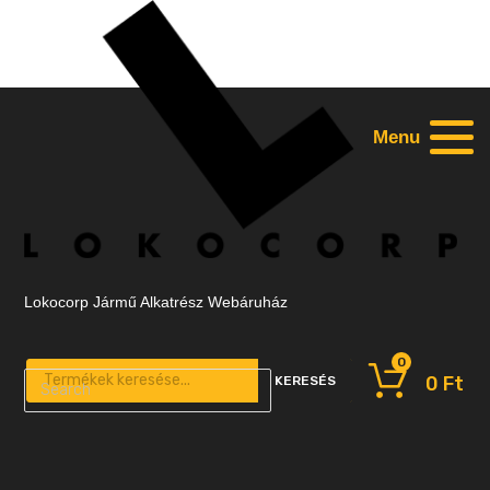
Menu
Lokocorp Jármű Alkatrész Webáruház
0
Products search
0
Ft
KERESÉS