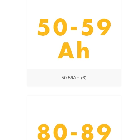
50-59AH
(6)