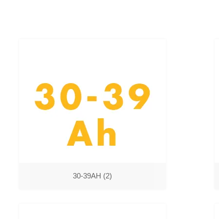
30-39AH
(2)