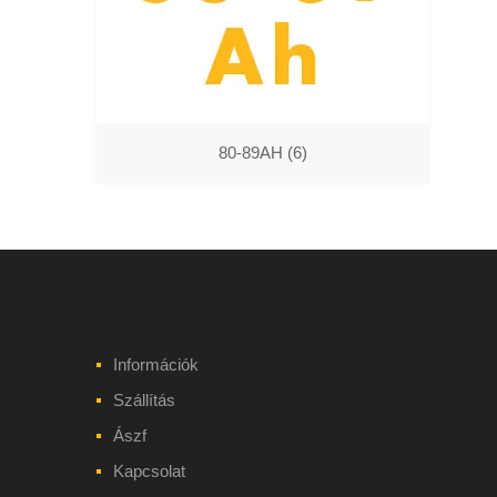
80-89AH
(6)
Információk
Szállítás
Ászf
Kapcsolat