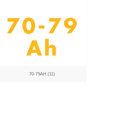
70-79AH
(11)