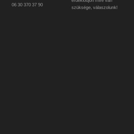
érdeklődjön mire van
06 30 370 37 90
szüksége, válaszolunk!