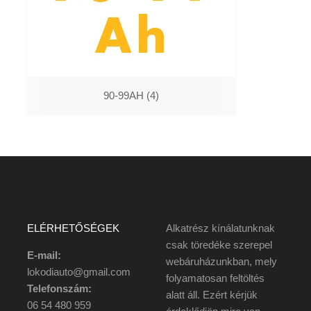
90-99AH
(4)
ELÉRHETŐSÉGEK
Alkatrész kínálatunknak
csak töredéke szerepel
E-mail:
webáruházunkban, mely
lokodiauto@gmail.com
folyamatosan feltöltés
Telefonszám:
alatt áll. Ezért kérjük
06 54 480 959