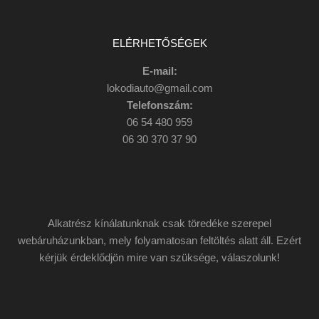
ELÉRHETŐSÉGEK
E-mail:
lokodiauto@gmail.com
Telefonszám:
06 54 480 959
06 30 370 37 90
Alkatrész kínálatunknak csak töredéke szerepel
webáruházunkban, mely folyamatosan feltöltés alatt áll. Ezért
kérjük érdeklődjön mire van szüksége, válaszolunk!