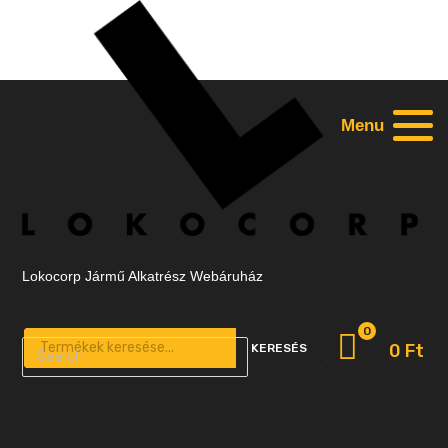
Menu
Lokocorp Jármű Alkatrész Webáruház
0
Products search
0
Ft
KERESÉS