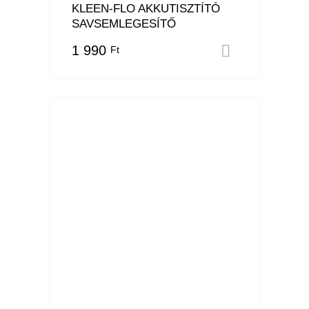
KLEEN-FLO AKKUTISZTÍTÓ
SAVSEMLEGESÍTŐ
1 990
Ft
Kosárba 