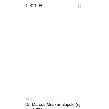
1 320
Ft
Kosárba 
BELSŐ
Dr. Marcus Műszerfalápoló (új