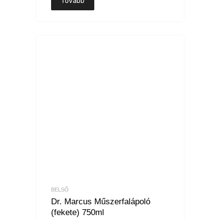
Tovább
BELSŐ
Dr. Marcus Műszerfalápoló
(fekete) 750ml