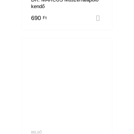
kendő
690
Ft
Kosárba 
BELSŐ