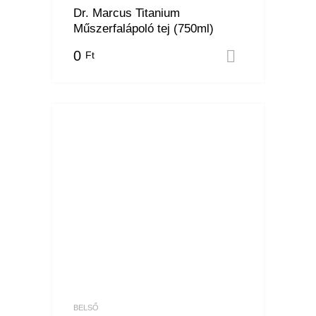
Dr. Marcus Titanium
Műszerfalápoló tej (750ml)
0
Ft
Kosárba 
BELSŐ