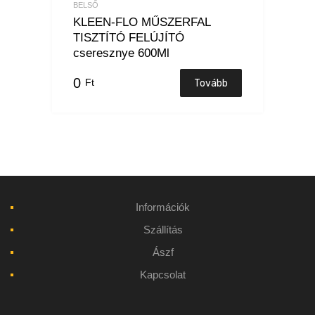
BELSŐ
KLEEN-FLO MŰSZERFAL
TISZTÍTÓ FELÚJÍTÓ
cseresznye 600Ml
0
Ft
Tovább
Információk
Szállítás
Ászf
Kapcsolat