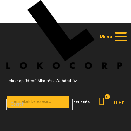
Menu
Lokocorp Jármű Alkatrész Webáruház
0
Products search
0
Ft
KERESÉS