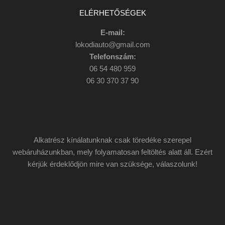
ELÉRHETŐSÉGEK
E-mail:
lokodiauto@gmail.com
Telefonszám:
06 54 480 959
06 30 370 37 90
Alkatrész kínálatunknak csak töredéke szerepel
webáruházunkban, mely folyamatosan feltöltés alatt áll. Ezért
kérjük érdeklődjön mire van szüksége, válaszolunk!