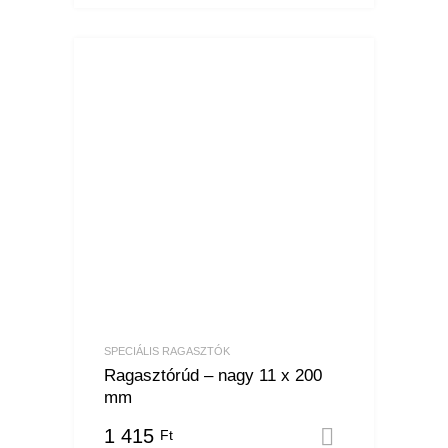
SPECIÁLIS RAGASZTÓK
Ragasztórúd – nagy 11 x 200
mm
1 415
Ft
Kosárba 