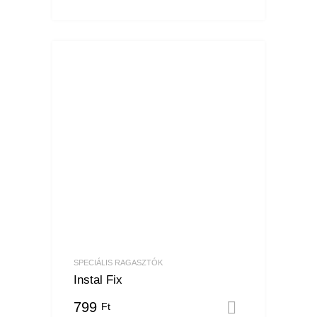
SPECIÁLIS RAGASZTÓK
Instal Fix
799
Ft
Opciók vá