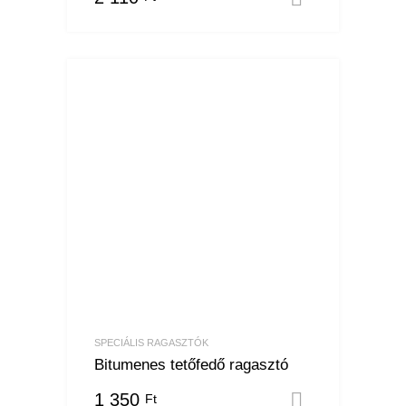
SPECIÁLIS RAGASZTÓK
Bitumenes tetőfedő ragasztó
1 350
Ft
Opciók vá