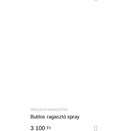
SPECIÁLIS RAGASZTÓK
Butilos ragasztó spray
3 100
Ft
Opciók vá