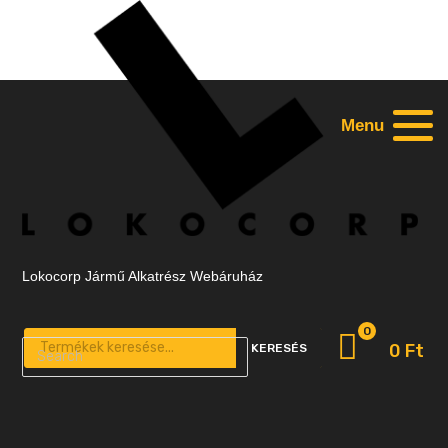
Menu
Lokocorp Jármű Alkatrész Webáruház
0
Products search
0
Ft
KERESÉS