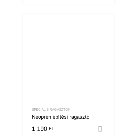
SPECIÁLIS RAGASZTÓK
Neoprén építési ragasztó
1 190
Ft
Opciók vá