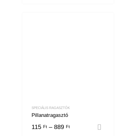
SPECIÁLIS RAGASZTÓK
Pillanatragasztó
115
–
889
Ft
Ft
Opciók vá