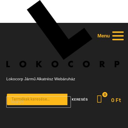
Menu
Lokocorp Jármű Alkatrész Webáruház
0
Products search
0
Ft
KERESÉS