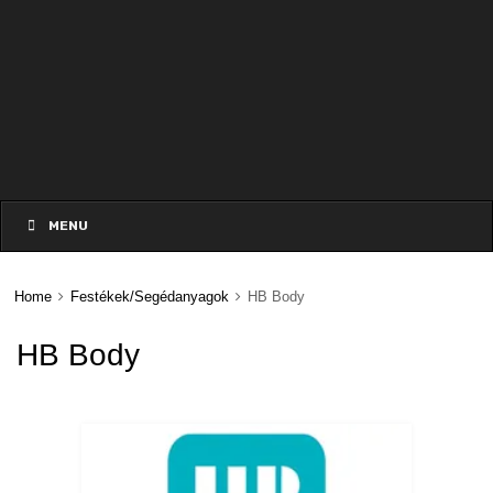
Skip
to
MENU
content
Home
Festékek/Segédanyagok
HB Body
HB Body