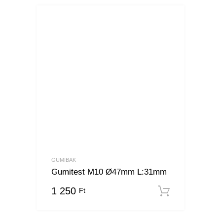
GUMIBAK
Gumitest M10 Ø47mm L:31mm
1 250
Ft
Kosárba