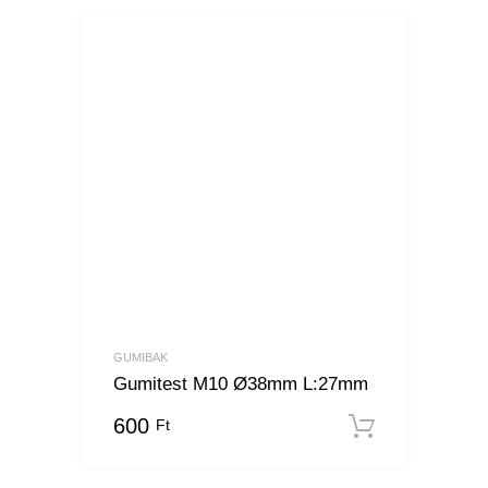
GUMIBAK
Gumitest M10 Ø38mm L:27mm
600
Ft
Kosárba