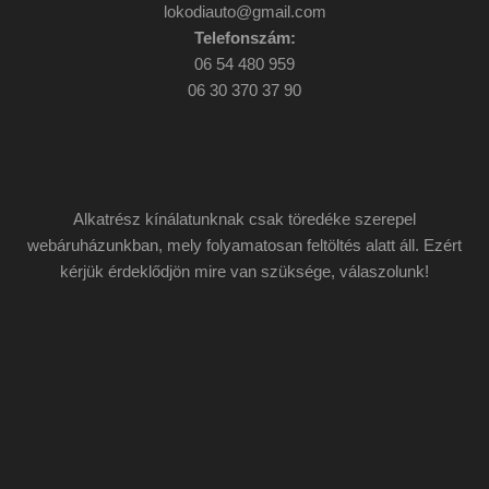
lokodiauto@gmail.com
Telefonszám:
06 54 480 959
06 30 370 37 90
Alkatrész kínálatunknak csak töredéke szerepel
webáruházunkban, mely folyamatosan feltöltés alatt áll. Ezért
kérjük érdeklődjön mire van szüksége, válaszolunk!