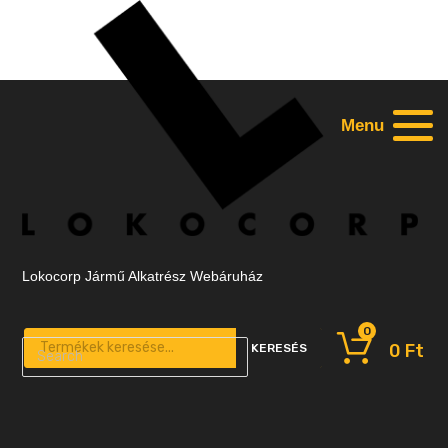
Menu
Lokocorp Jármű Alkatrész Webáruház
0
Products search
0
Ft
KERESÉS