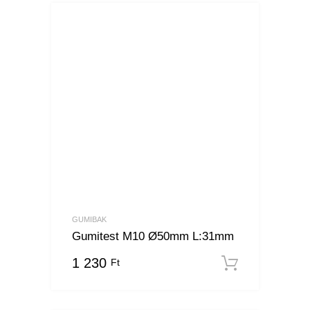
GUMIBAK
Gumitest M10 Ø50mm L:31mm
1 230
Ft
Kosárba