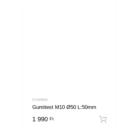
GUMIBAK
Gumitest M10 Ø50 L:50mm
1 990
Ft
Kosárba