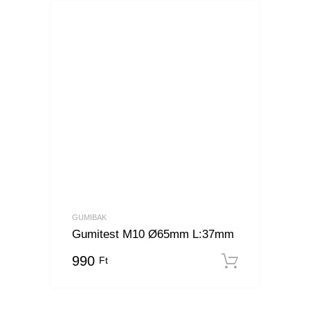
GUMIBAK
Gumitest M10 Ø65mm L:37mm
990
Ft
Kosárba