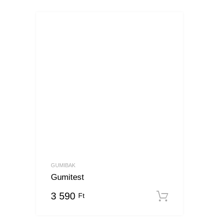
GUMIBAK
Gumitest
3 590
Ft
Kosárba