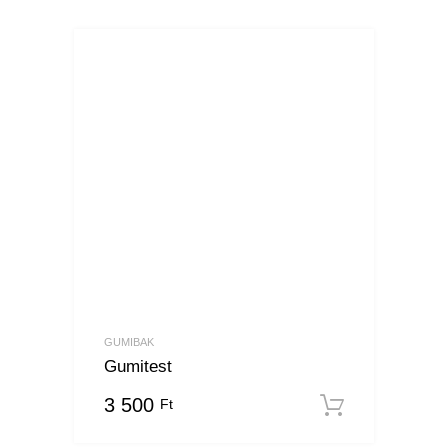
GUMIBAK
Gumitest
3 500
Ft
Kosárba