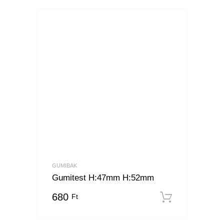
GUMIBAK
Gumitest H:47mm H:52mm
680
Ft
Kosárba