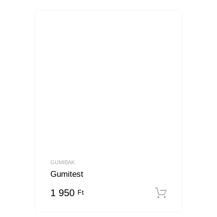
GUMIBAK
Gumitest
1 950
Ft
Kosárba