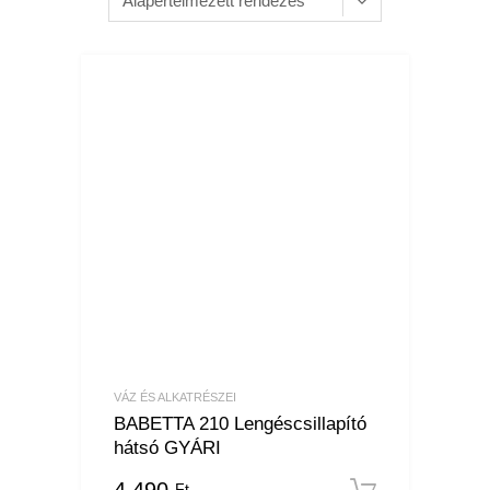
VÁZ ÉS ALKATRÉSZEI
BABETTA 210 Lengéscsillapító
hátsó GYÁRI
4 490
Ft