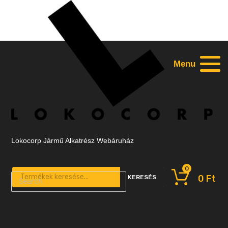
Menu
Lokocorp Jármű Alkatrész Webáruház
0
Products search
0
Ft
KERESÉS