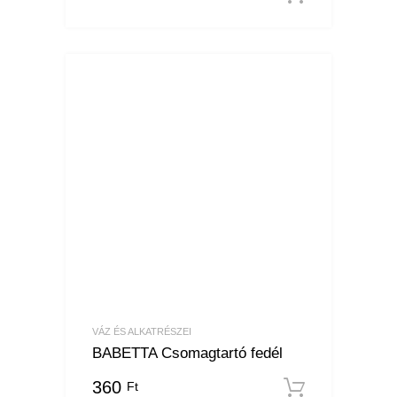
VÁZ ÉS ALKATRÉSZEI
BABETTA Csomagtartó fedél
360
Ft
Kosárba