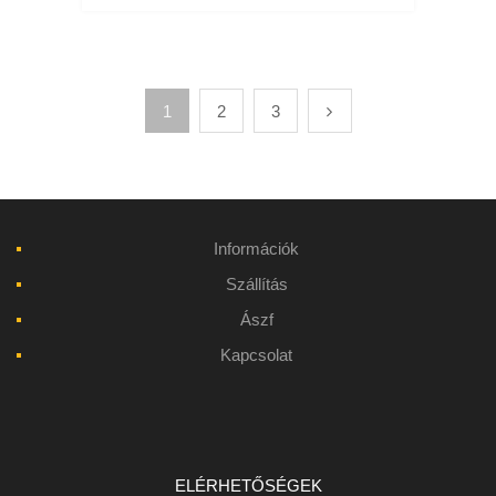
1
2
3
Információk
Szállítás
Ászf
Kapcsolat
ELÉRHETŐSÉGEK