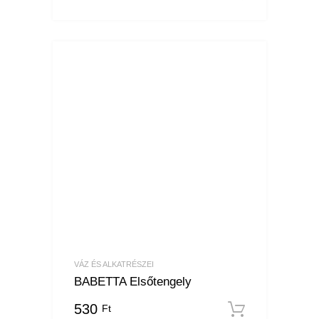
VÁZ ÉS ALKATRÉSZEI
BABETTA Elsőtengely
530
Ft
Kosárba