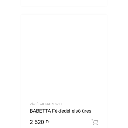
VÁZ ÉS ALKATRÉSZEI
BABETTA Fékfedél első üres
2 520
Ft
Kosárba