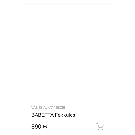
VÁZ ÉS ALKATRÉSZEI
BABETTA Fékkulcs
890
Ft
Kosárba