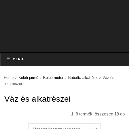
Skip
to
MENU
content
Home
Keleti jármű
Keleti motor
Babetta alkatrész
Váz és
alkatrészei
Váz és alkatrészei
1–9 termék, összesen 19 db