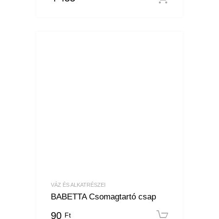
VÁZ ÉS ALKATRÉSZEI
BABETTA Csomagtartó csap
90
Ft
Kosárba