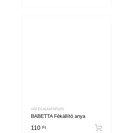
VÁZ ÉS ALKATRÉSZEI
BABETTA Fékállító anya
110
Ft
Kosárba