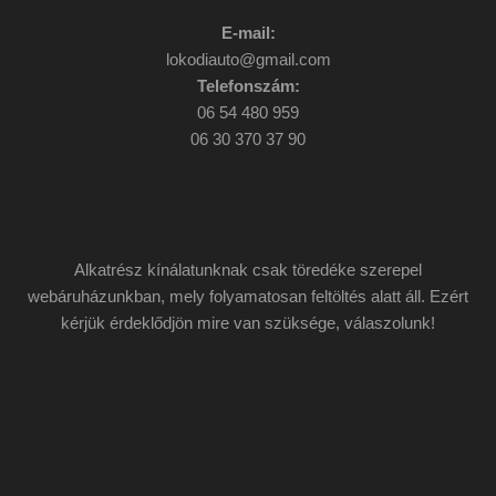
E-mail:
lokodiauto@gmail.com
Telefonszám:
06 54 480 959
06 30 370 37 90
Alkatrész kínálatunknak csak töredéke szerepel
webáruházunkban, mely folyamatosan feltöltés alatt áll. Ezért
kérjük érdeklődjön mire van szüksége, válaszolunk!