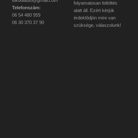
lokodiauto@gmail.com
folyamatosan feltöltés
Telefonszám:
alatt áll. Ezért kérjük
06 54 480 959
érdeklődjön mire van
06 30 370 37 90
szüksége, válaszolunk!