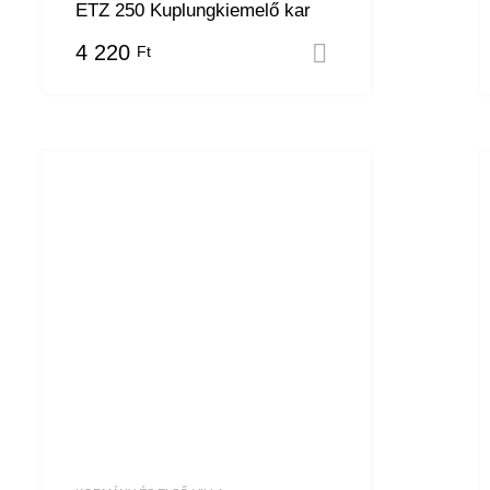
ETZ 250 Kuplungkiemelő kar
4 220
Ft
Kosárba tesze
 teszem