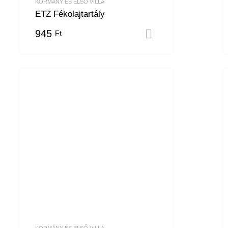
KORMÁNY ÉS ELSŐ VILLA
ETZ Fékolajtartály
945
Ft
 teszem
Kosárba tesze
KORMÁNY ÉS ELSŐ VILLA