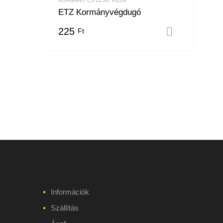
ETZ Kormányvégdugó
225
Ft
Kosárba
Információk
Szállítás