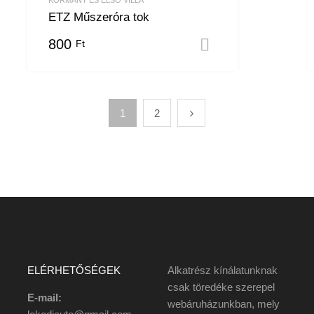
ETZ Műszeróra tok
800
Ft
 teszem
Kosárba tesze
1
2
ELÉRHETŐSÉGEK
Alkatrész kínálatunknak
csak töredéke szerepel
E-mail:
webáruházunkban, mely