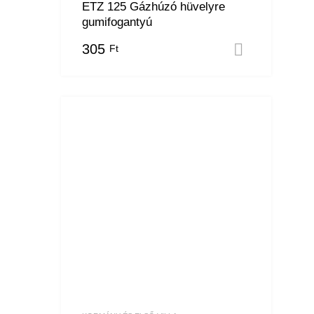
ETZ 125 Gázhúzó hüvelyre
gumifogantyú
305
Ft
Kosárba