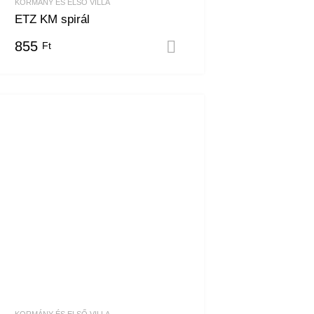
KORMÁNY ÉS ELSŐ VILLA
ETZ KM spirál
855
Ft
m
Kosárba teszem
KORMÁNY ÉS ELSŐ VILLA