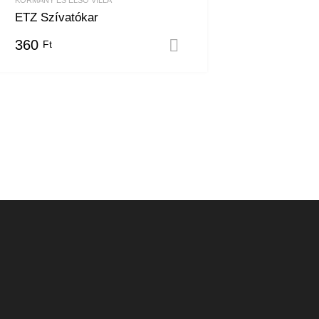
ETZ Szívatókar
360
Ft
m
Kosárba teszem