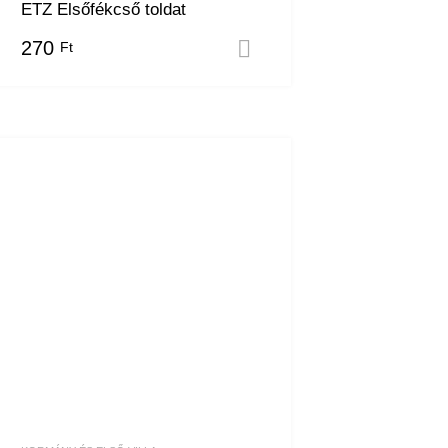
ETZ Elsőfékcső toldat
270
Ft
m
Kosárba teszem