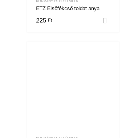
KORMÁNY ÉS ELSŐ VILLA
ETZ Elsőfékcső toldat anya
225
Ft
Kosárba
KORMÁNY ÉS ELSŐ VILLA