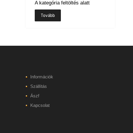
A kategória feltöltés alatt
Tovább
Információk
Szállítás
Ászf
Kapcsolat