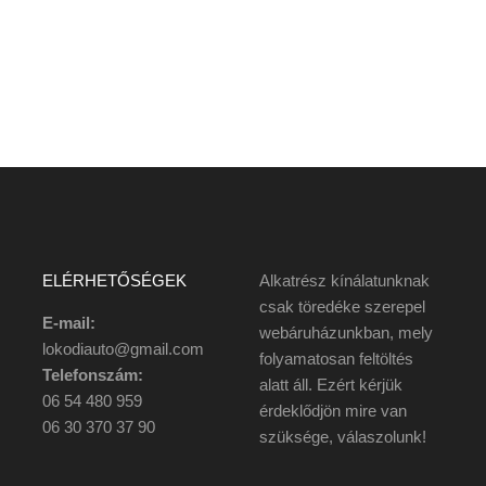
ELÉRHETŐSÉGEK
Alkatrész kínálatunknak
csak töredéke szerepel
E-mail:
webáruházunkban, mely
lokodiauto@gmail.com
folyamatosan feltöltés
Telefonszám:
alatt áll. Ezért kérjük
06 54 480 959
érdeklődjön mire van
06 30 370 37 90
szüksége, válaszolunk!