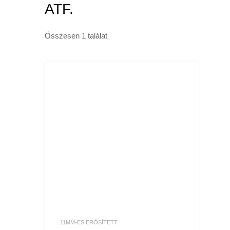
ATF.
Összesen 1 találat
11MM-ES ERŐSÍTETT