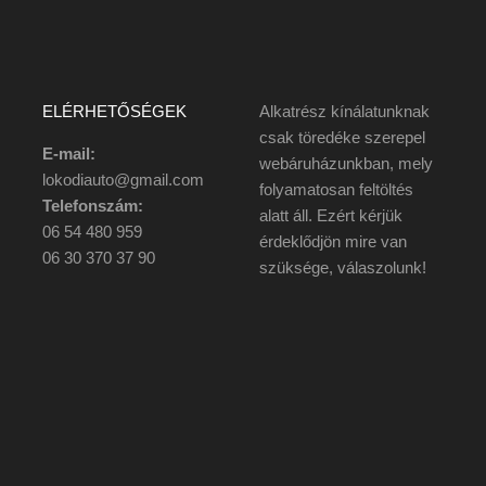
ELÉRHETŐSÉGEK
Alkatrész kínálatunknak
csak töredéke szerepel
E-mail:
webáruházunkban, mely
lokodiauto@gmail.com
folyamatosan feltöltés
Telefonszám:
alatt áll. Ezért kérjük
06 54 480 959
érdeklődjön mire van
06 30 370 37 90
szüksége, válaszolunk!