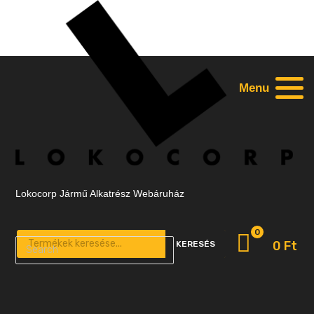
Menu
Lokocorp Jármű Alkatrész Webáruház
0
Products search
0
Ft
KERESÉS