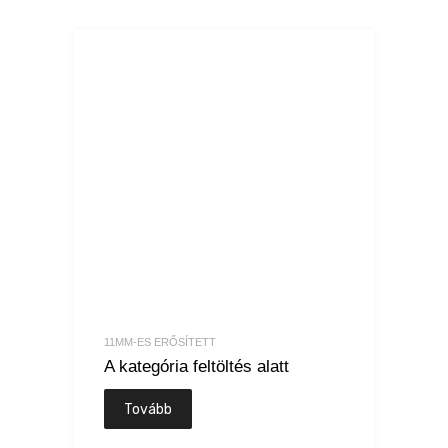
11MM-ES ERŐSÍTETT
A kategória feltöltés alatt
Tovább