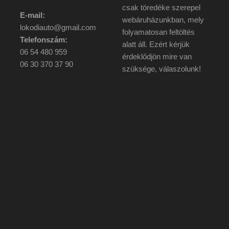
csak töredéke szerepel
E-mail:
webáruházunkban, mely
lokodiauto@gmail.com
folyamatosan feltöltés
Telefonszám:
alatt áll. Ezért kérjük
06 54 480 959
érdeklődjön mire van
06 30 370 37 90
szüksége, válaszolunk!