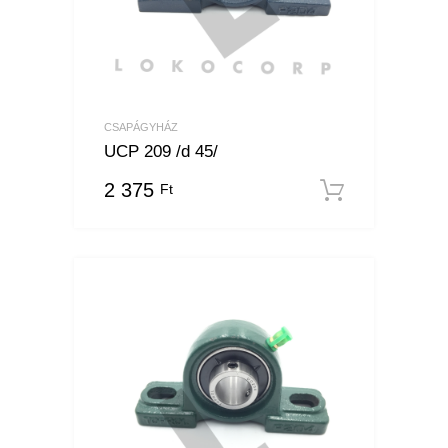
CSAPÁGYHÁZ
UCP 209 /d 45/
2 375
Ft
Kosárba