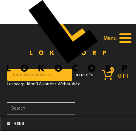
Menu
0
Products search
0
Ft
KERESÉS
Lokocorp Jármű Alkatrész Webáruház
Skip
to
MENU
content