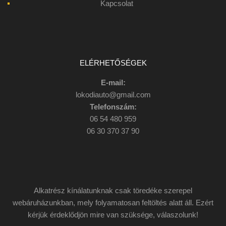
Kapcsolat
ELÉRHETŐSÉGEK
E-mail:
lokodiauto@gmail.com
Telefonszám:
06 54 480 959
06 30 370 37 90
Alkatrész kínálatunknak csak töredéke szerepel
webáruházunkban, mely folyamatosan feltöltés alatt áll. Ezért
kérjük érdeklődjön mire van szüksége, válaszolunk!