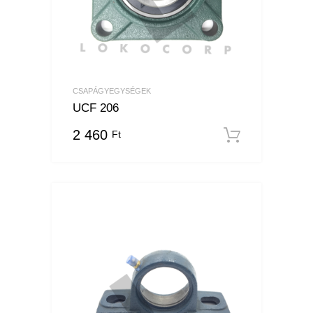
CSAPÁGYEGYSÉGEK
UCF 206
2 460
Ft
Kosárba