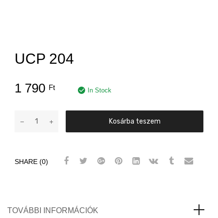
UCP 204
1 790
Ft
In Stock
UCP
Kosárba teszem
204
mennyiség
SHARE (0)
TOVÁBBI INFORMÁCIÓK