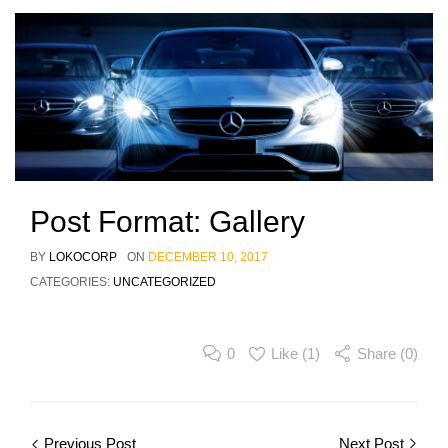
Post Format: Gallery
BY
LOKOCORP
ON
DECEMBER 10, 2017
CATEGORIES:
UNCATEGORIZED
0
Like (
1
)
Share (0)
Post
Previous Post
Next Post