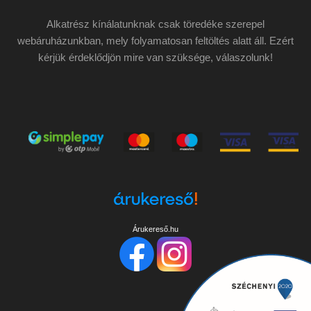
Alkatrész kínálatunknak csak töredéke szerepel
webáruházunkban, mely folyamatosan feltöltés alatt áll. Ezért
kérjük érdeklődjön mire van szüksége, válaszolunk!
Árukereső.hu