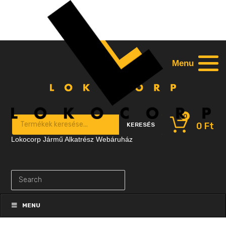
Menu
0
Products search
0
Ft
KERESÉS
Lokocorp Jármű Alkatrész Webáruház
Skip
to
MENU
content