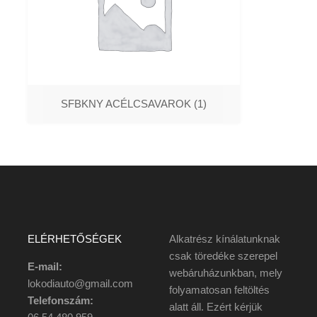
SFBKNY ACÉLCSAVAROK
(1)
ELÉRHETŐSÉGEK
Alkatrész kínálatunknak
csak töredéke szerepel
E-mail:
webáruházunkban, mely
lokodiauto@gmail.com
folyamatosan feltöltés
Telefonszám:
alatt áll. Ezért kérjük