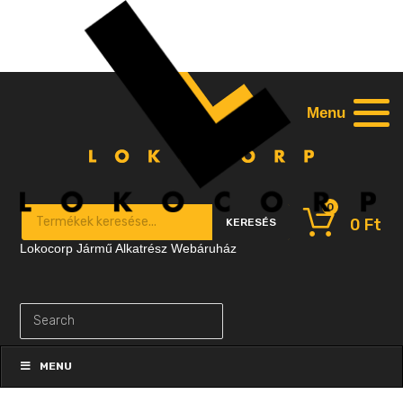
Menu
0
Products search
0
Ft
KERESÉS
Lokocorp Jármű Alkatrész Webáruház
Skip
to
MENU
content