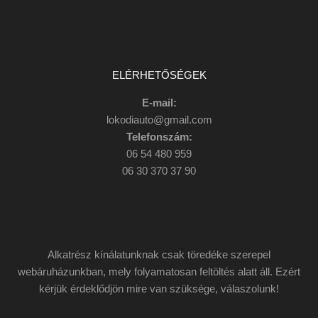
ELÉRHETŐSÉGEK
E-mail:
lokodiauto@gmail.com
Telefonszám:
06 54 480 959
06 30 370 37 90
Alkatrész kínálatunknak csak töredéke szerepel
webáruházunkban, mely folyamatosan feltöltés alatt áll. Ezért
kérjük érdeklődjön mire van szüksége, válaszolunk!