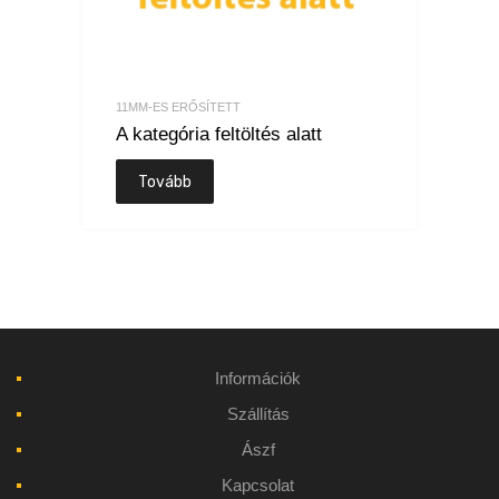
11MM-ES ERŐSÍTETT
A kategória feltöltés alatt
Tovább
Információk
Szállítás
Ászf
Kapcsolat