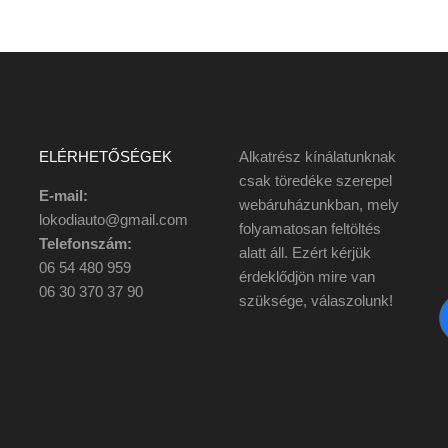
ELÉRHETŐSÉGEK
Alkatrész kínálatunknak
csak töredéke szerepel
E-mail:
webáruházunkban, mely
lokodiauto@gmail.com
folyamatosan feltöltés
Telefonszám:
alatt áll. Ezért kérjük
06 54 480 959
érdeklődjön mire van
06 30 370 37 90
szüksége, válaszolunk!