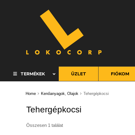
S
t
c
TERMÉKEK
ÜZLET
FIÓKOM
Home
Kenőanyagok, Olajok
Tehergépkocsi
Tehergépkocsi
Összesen 1 találat