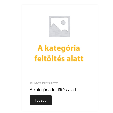
11MM-ES ERŐSÍTETT
A kategória feltöltés alatt
Tovább