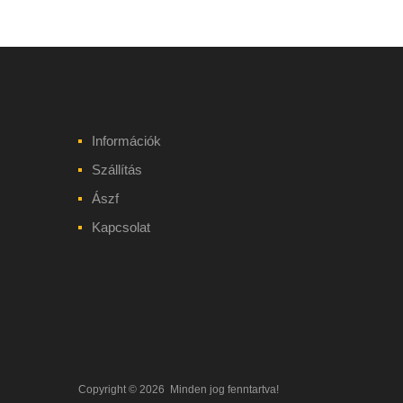
Információk
Szállítás
Ászf
Kapcsolat
Copyright ©
2026
Minden jog fenntartva!