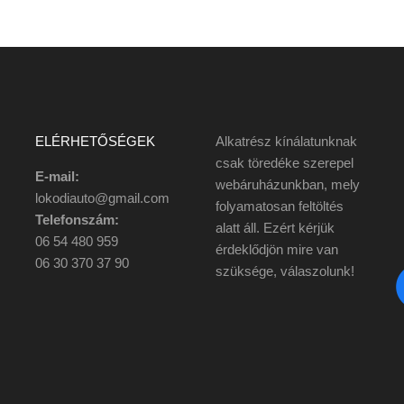
ELÉRHETŐSÉGEK
Alkatrész kínálatunknak
csak töredéke szerepel
E-mail:
webáruházunkban, mely
lokodiauto@gmail.com
folyamatosan feltöltés
Telefonszám:
alatt áll. Ezért kérjük
06 54 480 959
érdeklődjön mire van
06 30 370 37 90
szüksége, válaszolunk!