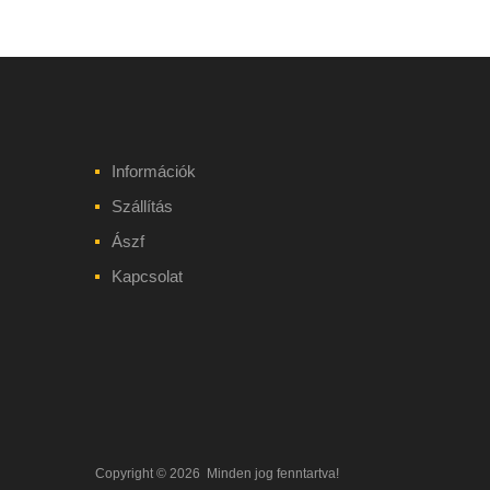
Információk
Szállítás
Ászf
Kapcsolat
Copyright ©
2026
Minden jog fenntartva!