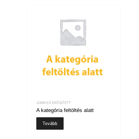
11MM-ES ERŐSÍTETT
A kategória feltöltés alatt
Tovább