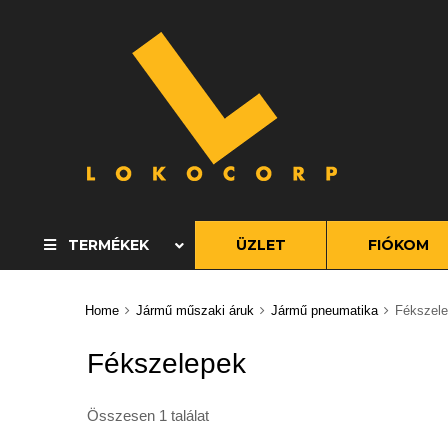
S
t
c
TERMÉKEK
ÜZLET
FIÓKOM
Home
Jármű műszaki áruk
Jármű pneumatika
Fékszel
Fékszelepek
Összesen 1 találat