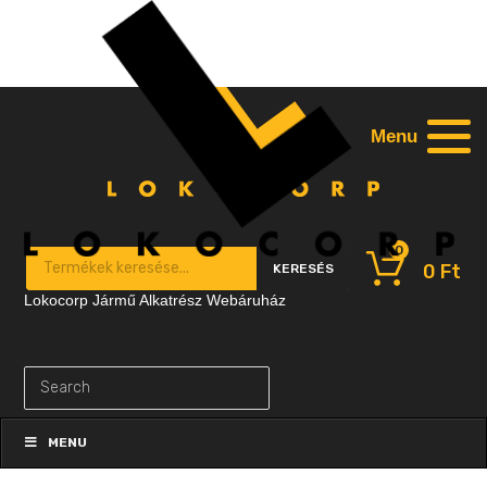
Menu
0
Products search
0
Ft
KERESÉS
Lokocorp Jármű Alkatrész Webáruház
Skip
to
MENU
content