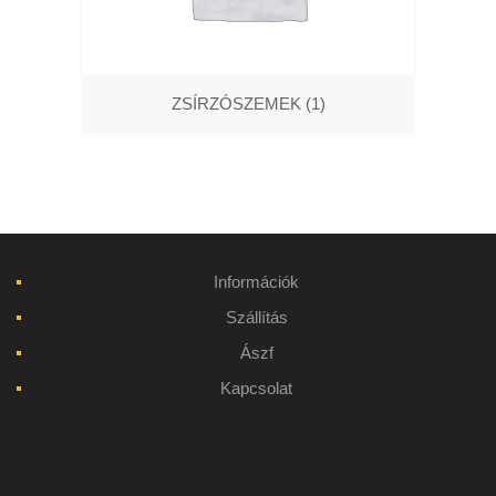
ZSÍRZÓSZEMEK
(1)
Információk
Szállítás
Ászf
Kapcsolat