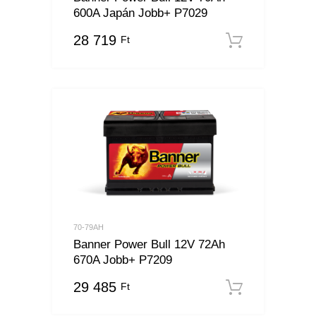
600A Japán Jobb+ P7029
28 719
Ft
Kosárba
70-79AH
Banner Power Bull 12V 72Ah
670A Jobb+ P7209
29 485
Ft
Kosárba