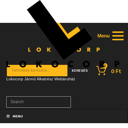
Menu
0
Products search
0
Ft
KERESÉS
Lokocorp Jármű Alkatrész Webáruház
Skip
to
MENU
content