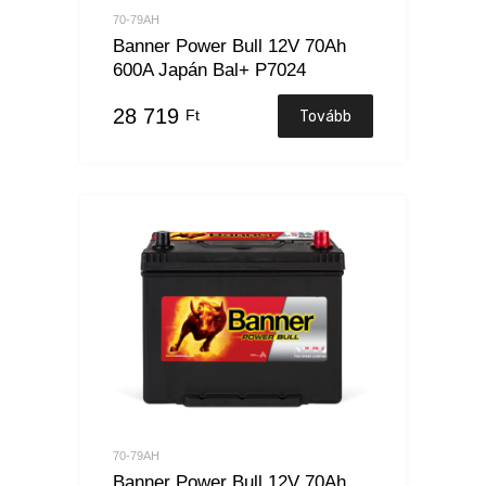
70-79AH
Banner Power Bull 12V 70Ah
600A Japán Bal+ P7024
28 719
Ft
Tovább
70-79AH
Banner Power Bull 12V 70Ah