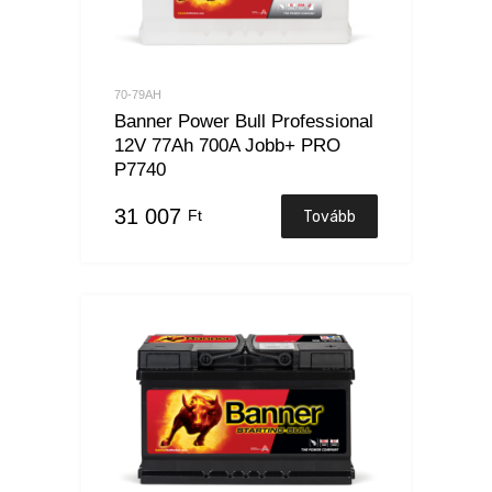
70-79AH
Banner Power Bull Professional
12V 77Ah 700A Jobb+ PRO
P7740
31 007
Ft
Tovább