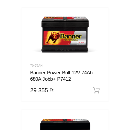
70-79AH
Banner Power Bull 12V 74Ah
680A Jobb+ P7412
29 355
Ft
Kosárba