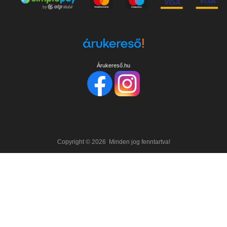
Árukereső.hu
Copyright ©
2026
Minden jog fenntartva!