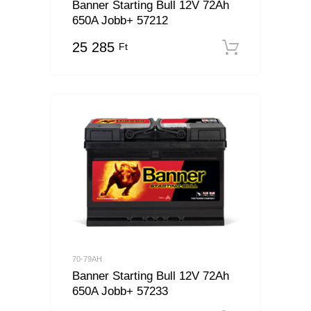
Banner Starting Bull 12V 72Ah
650A Jobb+ 57212
25 285
Ft
Kosárba
70-79AH
Banner Starting Bull 12V 72Ah
650A Jobb+ 57233