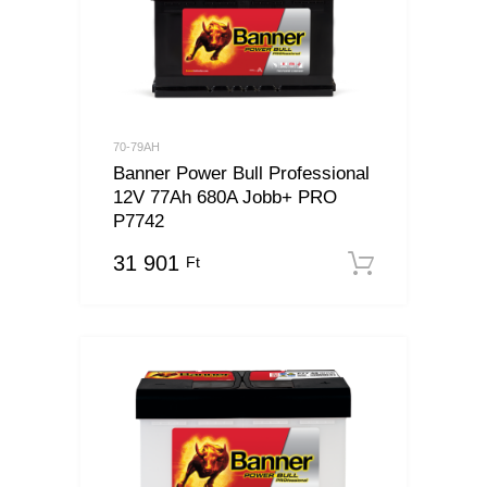
70-79AH
Banner Power Bull Professional
12V 77Ah 680A Jobb+ PRO
P7742
31 901
Ft
Kosárba