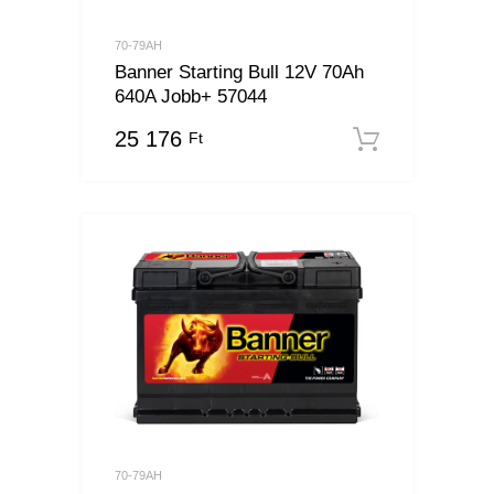
70-79AH
Banner Starting Bull 12V 70Ah
640A Jobb+ 57044
25 176
Ft
Kosárba
70-79AH