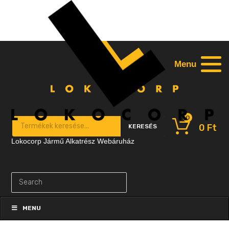
Menu
0
Products search
0
Ft
KERESÉS
Lokocorp Jármű Alkatrész Webáruház
Skip
to
MENU
content