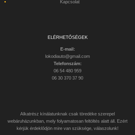
Kapcsolat
ELÉRHETŐSÉGEK
E-mail:
lokodiauto@gmail.com
Telefonszám:
06 54 480 959
06 30 370 37 90
Alkatrész kínálatunknak csak töredéke szerepel
webáruházunkban, mely folyamatosan feltöltés alatt áll. Ezért
kérjük érdeklődjön mire van szüksége, válaszolunk!