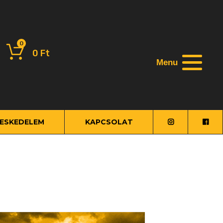
0
0
Ft
Menu
ESKEDELEM
KAPCSOLAT