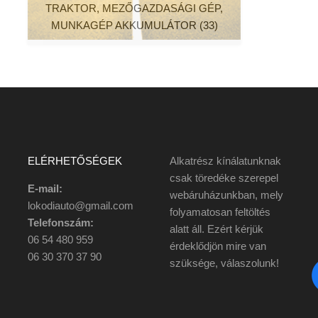
TRAKTOR, MEZŐGAZDASÁGI GÉP,
MUNKAGÉP AKKUMULÁTOR
(33)
ELÉRHETŐSÉGEK
Alkatrész kínálatunknak
csak töredéke szerepel
E-mail:
webáruházunkban, mely
lokodiauto@gmail.com
folyamatosan feltöltés
Telefonszám:
alatt áll. Ezért kérjük
06 54 480 959
érdeklődjön mire van
06 30 370 37 90
szüksége, válaszolunk!