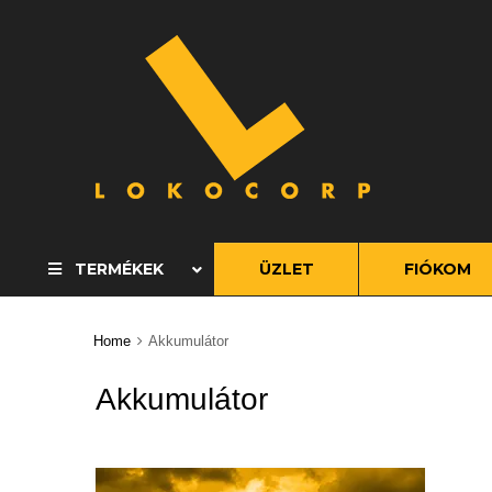
S
t
c
TERMÉKEK
ÜZLET
FIÓKOM
Home
Akkumulátor
Akkumulátor