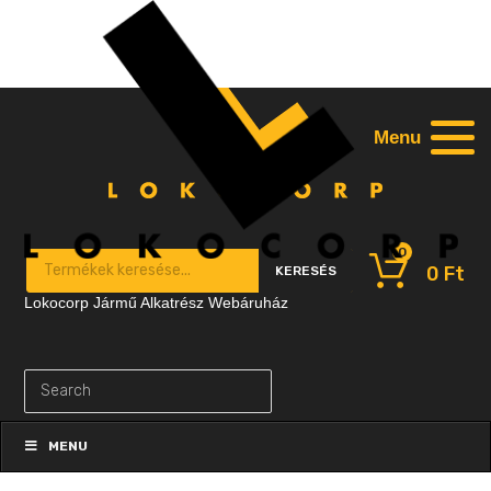
Menu
0
Products search
0
Ft
KERESÉS
Lokocorp Jármű Alkatrész Webáruház
Skip
to
MENU
content