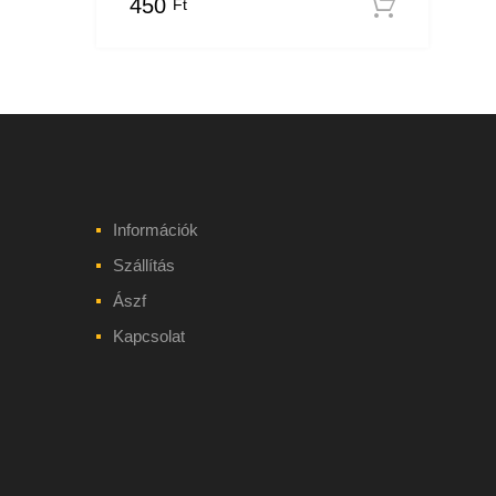
450
Ft
Kosár
Információk
Szállítás
Ászf
Kapcsolat