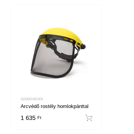
SZEMÜVEGEK
Arcvédő rostély homlokpánttal
1 635
Ft
ba teszem
Kosárba tesz