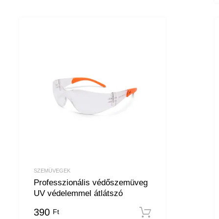
SZEMÜVEGEK
Professzionális védőszemüveg
UV védelemmel átlátszó
390
Ft
ba teszem
Kosárba tesz