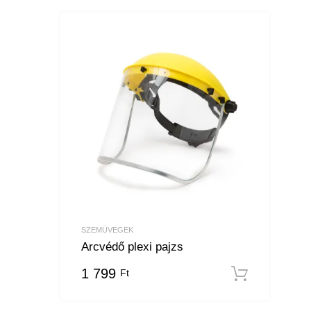
SZEMÜVEGEK
Arcvédő plexi pajzs
1 799
Ft
Kosár