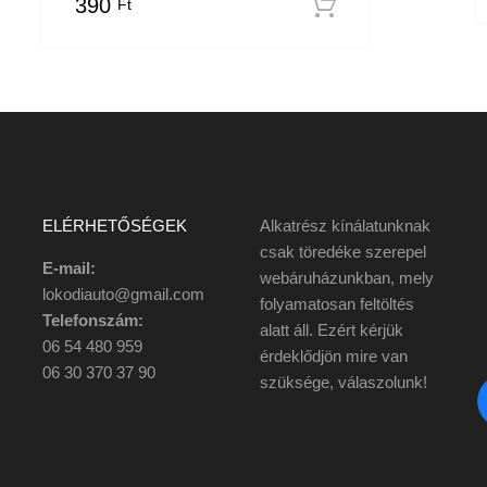
390
Ft
ba teszem
Kosárba tesz
ELÉRHETŐSÉGEK
Alkatrész kínálatunknak
csak töredéke szerepel
E-mail:
webáruházunkban, mely
lokodiauto@gmail.com
folyamatosan feltöltés
Telefonszám:
alatt áll. Ezért kérjük
06 54 480 959
érdeklődjön mire van
06 30 370 37 90
szüksége, válaszolunk!