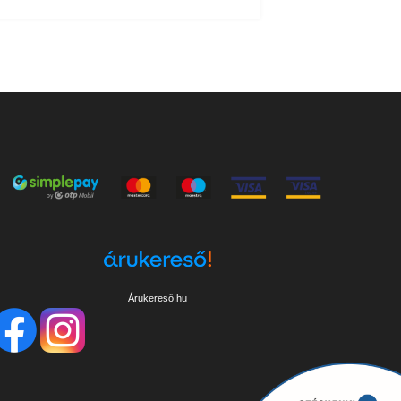
em
Árukereső.hu