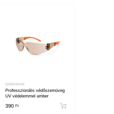
SZEMÜVEGEK
Professzionális védőszemüveg
UV védelemmel amber
em
390
Ft
Kosárba teszem