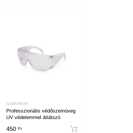
SZEMÜVEGEK
Professzionális védőszemüveg
UV védelemmel átlátszó
450
Ft
em
Kosárba teszem