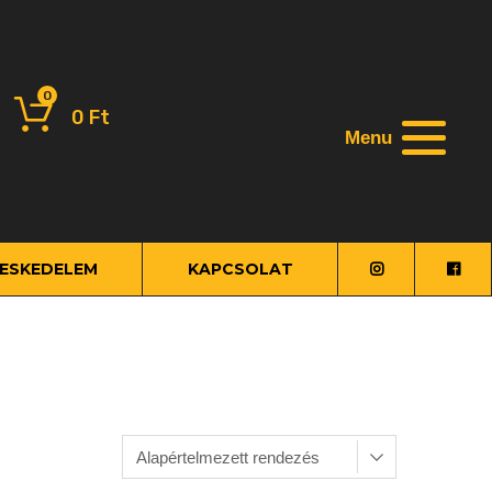
0
0
Ft
Menu
ESKEDELEM
KAPCSOLAT