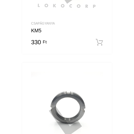
CSAPÁGYANYA
KM5
330
Ft
Kosárba