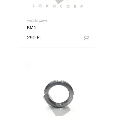
CSAPÁGYANYA
KM4
290
Ft
Kosárba