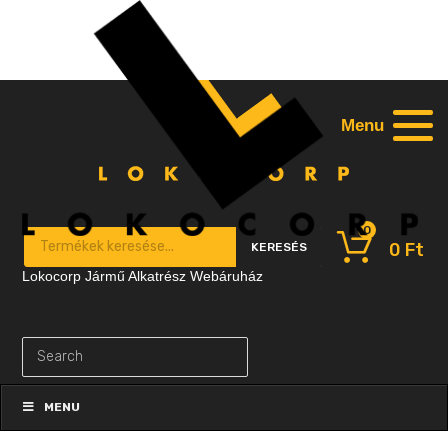
Menu
0
Products search
0
Ft
KERESÉS
Lokocorp Jármű Alkatrész Webáruház
Skip
to
MENU
content