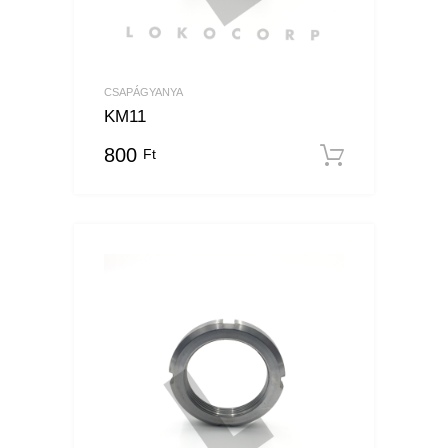
CSAPÁGYANYA
KM11
800
Ft
Kosárba