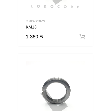
CSAPÁGYANYA
KM13
1 360
Ft
Kosárba