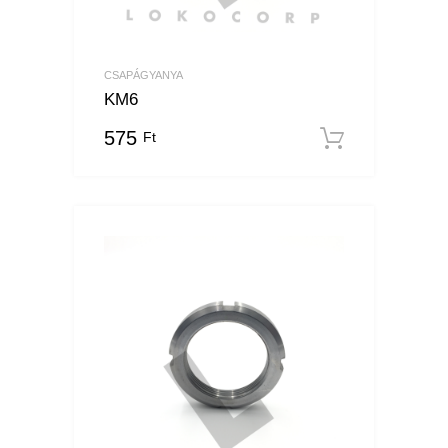
CSAPÁGYANYA
KM6
575
Ft
Kosárba