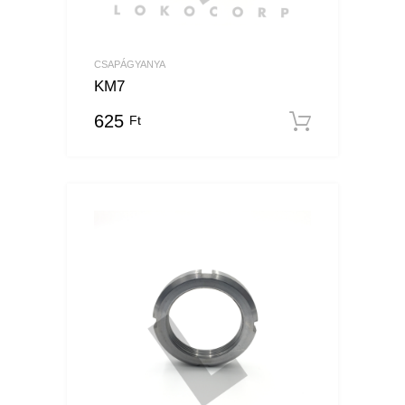
CSAPÁGYANYA
KM7
625
Ft
Kosárba