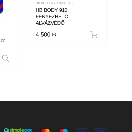
HB BODY AUTÓÁPOLÁS
HB BODY 910
FÉNYEZHETŐ
ALVÁZVÉDŐ
4 500
Ft
Kosárba t
ler
Opciók választása