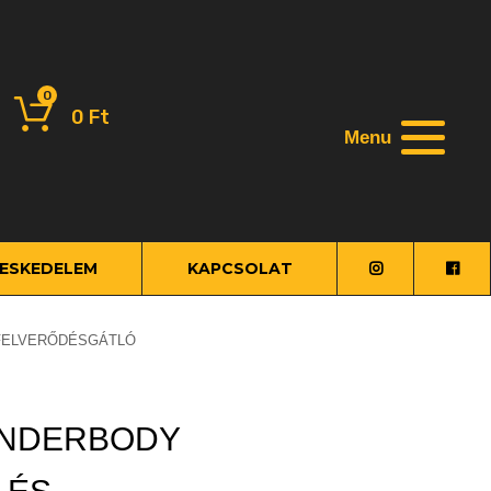
0
0
Ft
Menu
ESKEDELEM
KAPCSOLAT
ŐFELVERŐDÉSGÁTLÓ
UNDERBODY