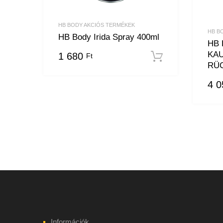
HB BODY AKCIÓS TERMÉKEK
HB B
HB Body Irida Spray 400ml
HB 
KA
1 680
Ft
Kosárba t
RÜ
4 
Információk