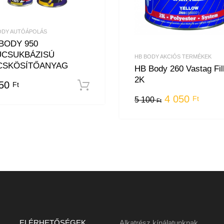
ODY AUTÓÁPOLÁS
BODY 950
UCSUKBÁZISÚ
eszem
HB BODY AKCIÓS TERMÉKEK
CSKÖSÍTŐANYAG
HB Body 260 Vastag Fil
2K
050
Ft
Kosárba teszem
4 050
Ft
5 100
Ft
ELÉRHETŐSÉGEK
Alkatrész kínálatunknak