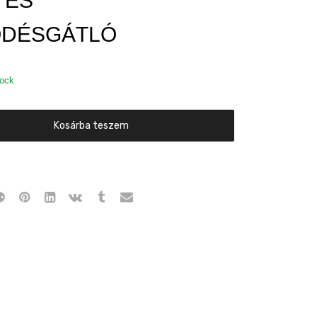
 ÉS
ŐDÉSGÁTLÓ
tock
Kosárba teszem
TLÓ