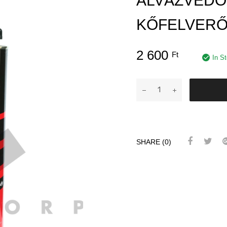
ALVÁZVÉDŐ
KŐFELVER
2 600
Ft
In S
BODY
650
UNDERBODY
ALVÁZVÉDŐ
és
SHARE (0)
KŐFELVERŐDÉSGÁ
mennyiség