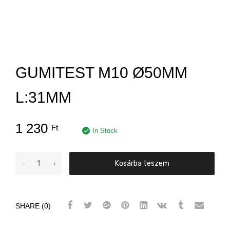
GUMITEST M10 Ø50MM
L:31MM
1 230
Ft
In Stock
Gumitest
Kosárba teszem
M10
Ø50mm
L:31mm
SHARE (0)
mennyiség