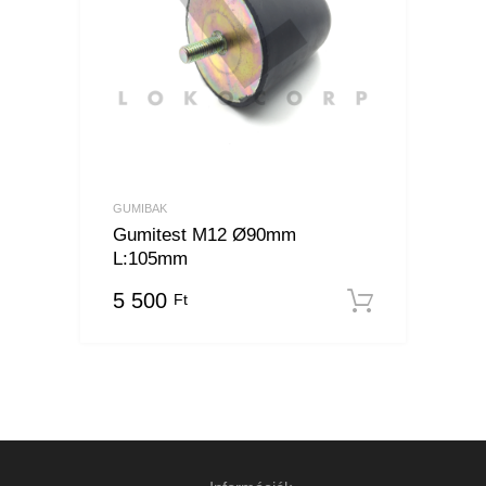
GUMIBAK
Gumitest M12 Ø90mm
L:105mm
5 500
Ft
Kosárba