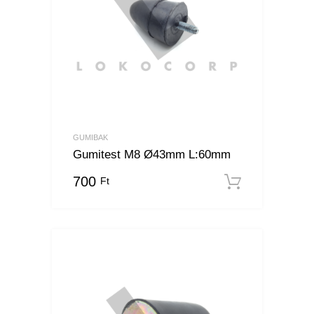
GUMIBAK
Gumitest M8 Ø43mm L:60mm
700
Ft
Kosárba