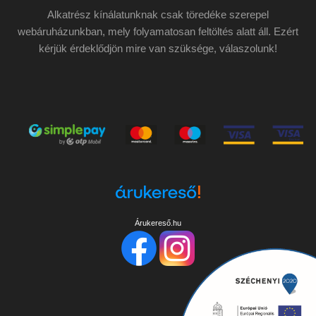
Alkatrész kínálatunknak csak töredéke szerepel
webáruházunkban, mely folyamatosan feltöltés alatt áll. Ezért
kérjük érdeklődjön mire van szüksége, válaszolunk!
Árukereső.hu