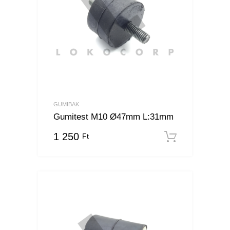
GUMIBAK
Gumitest M10 Ø47mm L:31mm
1 250
Ft
Kosárba