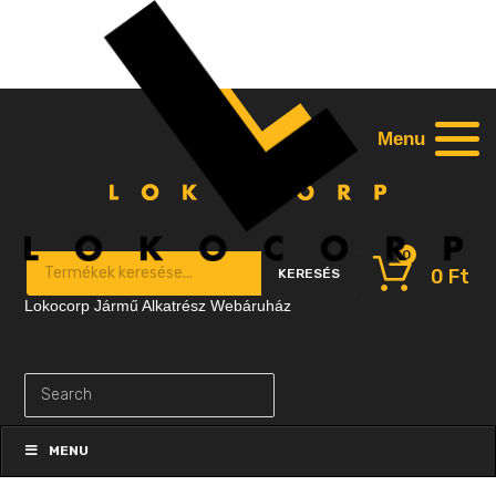
Menu
0
Products search
0
Ft
KERESÉS
Lokocorp Jármű Alkatrész Webáruház
Skip
to
MENU
content