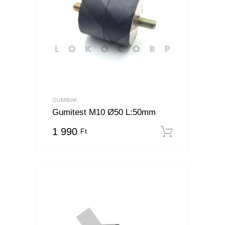
GUMIBAK
Gumitest M10 Ø50 L:50mm
1 990
Ft
Kosárba