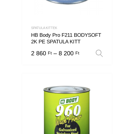
SPATULA KITTEK
HB Body Pro F211 BODYSOFT
2K PE SPATULA KITT
2 860
–
8 200
Ft
Ft
Opciók v