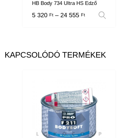
HB Body 734 Ultra HS Edző
5 320
–
24 555
Ft
Ft
Opciók v
KAPCSOLÓDÓ TERMÉKEK