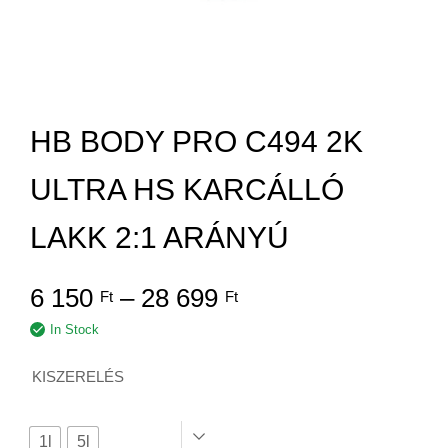
HB BODY PRO C494 2K
ULTRA HS KARCÁLLÓ
LAKK 2:1 ARÁNYÚ
6 150
–
28 699
Ft
Ft
In Stock
KISZERELÉS
1l
5l