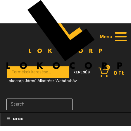
Menu
0
Products search
0
Ft
KERESÉS
Lokocorp Jármű Alkatrész Webáruház
Skip
to
MENU
content