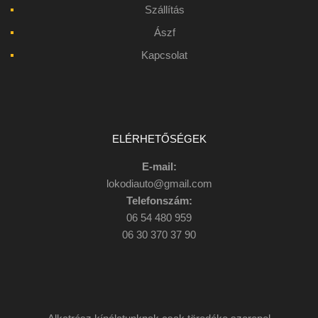
Ászf
Kapcsolat
ELÉRHETŐSÉGEK
E-mail:
lokodiauto@gmail.com
Telefonszám:
06 54 480 959
06 30 370 37 90
Alkatrész kínálatunknak csak töredéke szerepel
webáruházunkban, mely folyamatosan feltöltés alatt áll. Ezért