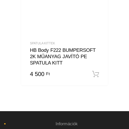
SPATULA KITTEK
HB Body F222 BUMPERSOFT
2K MŰANYAG JAVÍTÓ PE
SPATULA KITT
4 500
Ft
Kosárba
Információk
Szállítás