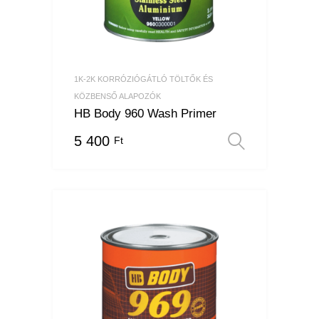
1K-2K KORRÓZIÓGÁTLÓ TÖLTŐK ÉS
KÖZBENSŐ ALAPOZÓK
HB Body 960 Wash Primer
5 400
Ft
Opciók v