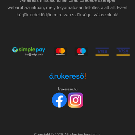
kérjük érdeklődjön mire van szüksége, válaszolunk!
Árukereső.hu
Copyright ©
2026
Minden jog fenntartva!