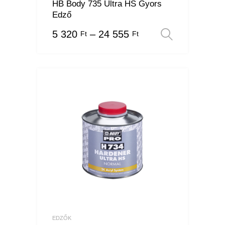
HB Body 735 Ultra HS Gyors
Edző
5 320
–
24 555
Ft
Ft
Opciók v
EDZŐK