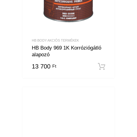
HB BODY AKCIÓS TERMÉKEK
HB Body 969 1K Korróziógátló
alapozó
13 700
Ft
Kosárba