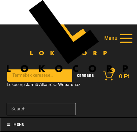
Menu
0
Products search
0
Ft
KERESÉS
Lokocorp Jármű Alkatrész Webáruház
Skip
to
MENU
content