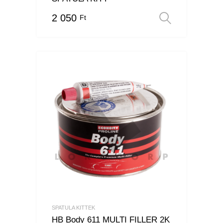
2 050
Ft
Opciók v
SPATULA KITTEK
HB Body 611 MULTI FILLER 2K