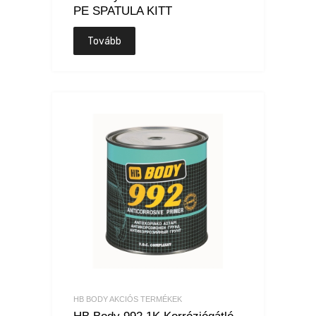
PE SPATULA KITT
Tovább
HB BODY AKCIÓS TERMÉKEK
HB Body 992 1K Korróziógátló