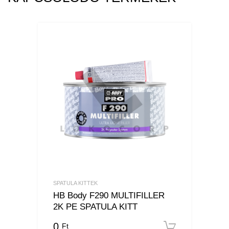
SPATULA KITTEK
HB Body F290 MULTIFILLER
2K PE SPATULA KITT
0
Ft
Kosárba