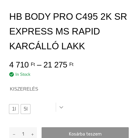
HB BODY PRO C495 2K SR
EXPRESS MS RAPID
KARCÁLLÓ LAKK
4 710
–
21 275
Ft
Ft
In Stock
KISZERELÉS
1l
5l
HB
Kosárba teszem
Body