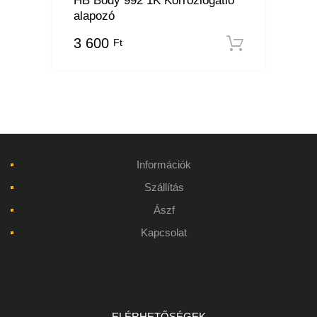
alapozó
3 600
Ft
Kosárba
Információk
Szállítás
Ászf
Kapcsolat
ELÉRHETŐSÉGEK