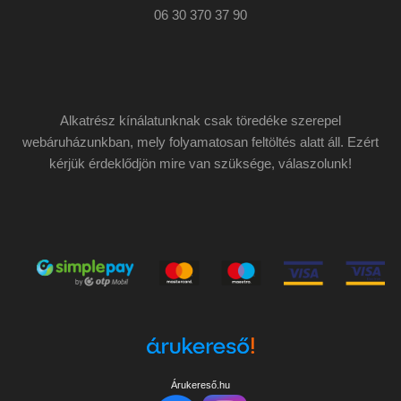
06 30 370 37 90
Alkatrész kínálatunknak csak töredéke szerepel
webáruházunkban, mely folyamatosan feltöltés alatt áll. Ezért
kérjük érdeklődjön mire van szüksége, válaszolunk!
Árukereső.hu