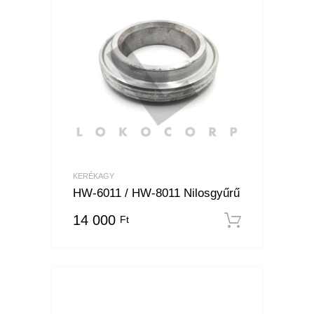
KERÉKAGY
HW-6011 / HW-8011 Nilosgyűrű
14 000
Ft
Kosárba