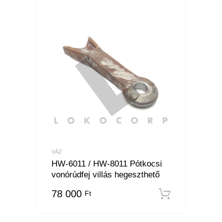
VÁZ
HW-6011 / HW-8011 Pótkocsi
vonórúdfej villás hegeszthető
78 000
Ft
Kosárba