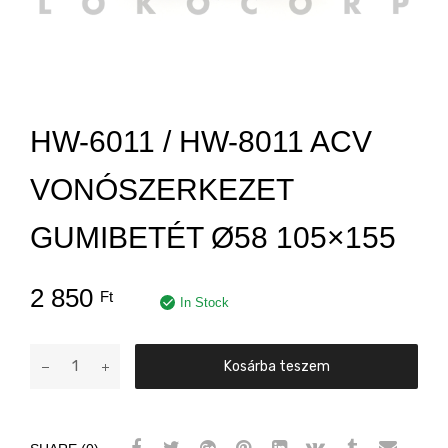
HW-6011 / HW-8011 ACV
VONÓSZERKEZET
GUMIBETÉT Ø58 105×155
2 850
Ft
In Stock
HW-
Kosárba teszem
6011
/
HW-