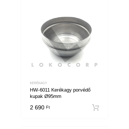
KERÉKAGY
HW-6011 Kerékagy porvédő
kupak Ø95mm
2 690
Ft
Kosárba