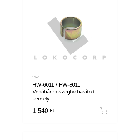
VÁZ
HW-6011 / HW-8011
Vonóháromszögbe hasított
persely
1 540
Ft
Kosárba