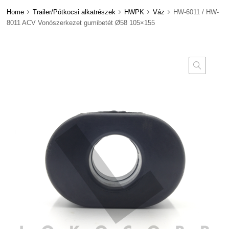
Home
Trailer/Pótkocsi alkatrészek
HWPK
Váz
HW-6011 / HW-
8011 ACV Vonószerkezet gumibetét Ø58 105×155