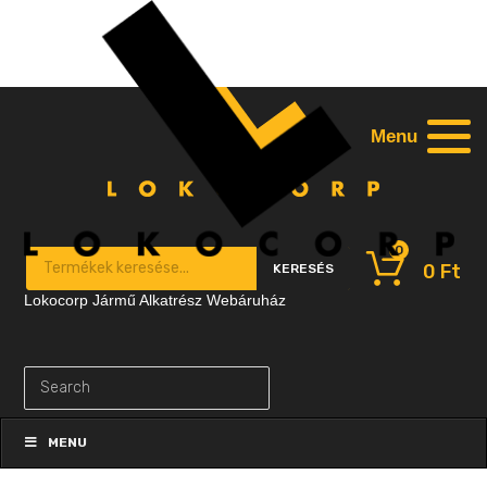
Menu
0
Products search
0
Ft
KERESÉS
Lokocorp Jármű Alkatrész Webáruház
Skip
to
MENU
content