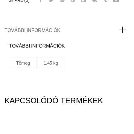
SHARE (0)
8011
Oldalfal
kapocs
Jobb
első-
TOVÁBBI INFORMÁCIÓK
Bal
hátsó
TOVÁBBI INFORMÁCIÓK
mennyiség
Tömeg
1.45 kg
KAPCSOLÓDÓ TERMÉKEK