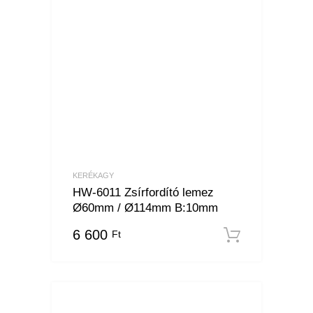
KERÉKAGY
HW-6011 Zsírfordító lemez
Ø60mm / Ø114mm B:10mm
6 600
Ft
Kosárba