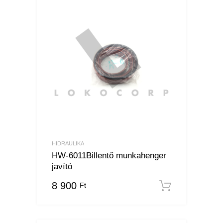
HIDRAULIKA
HW-6011Billentő munkahenger
javító
8 900
Ft
Kosárba