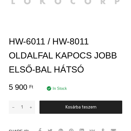
HW-6011 / HW-8011
OLDALFAL KAPOCS JOBB
ELSŐ-BAL HÁTSÓ
5 900
Ft
In Stock
HW-
Kosárba teszem
6011
/
HW-