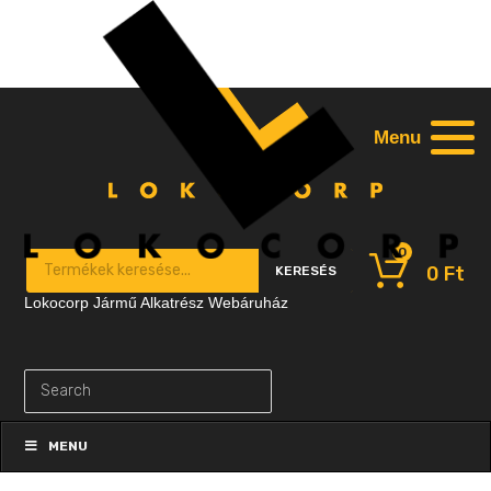
Menu
0
Products search
0
Ft
KERESÉS
Lokocorp Jármű Alkatrész Webáruház
Skip
to
MENU
content