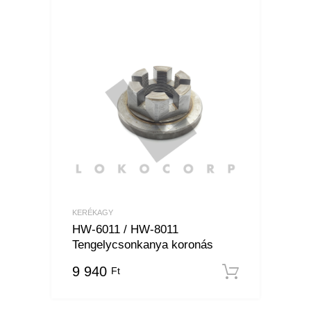
KERÉKAGY
HW-6011 / HW-8011
Tengelycsonkanya koronás
9 940
Ft
Kosárba