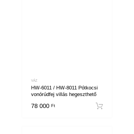
VÁZ
HW-6011 / HW-8011 Pótkocsi
vonórúdfej villás hegeszthető
78 000
Ft
Kosárba