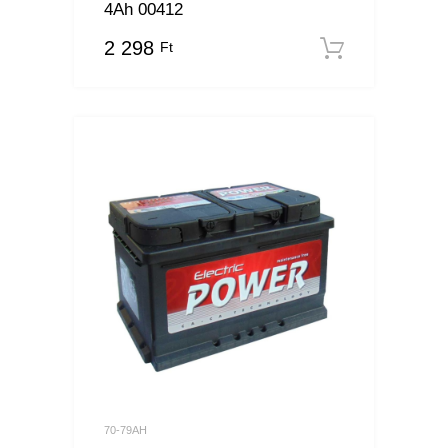
4Ah 00412
2 298
Ft
Kosárba
70-79AH