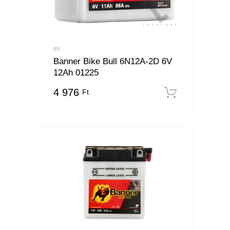
6V
Banner Bike Bull 6N12A-2D 6V
12Ah 01225
4 976
Ft
Kosárba