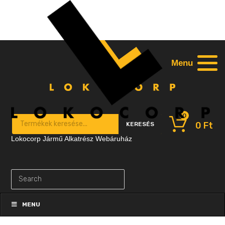
Menu
0
Products search
0
Ft
KERESÉS
Lokocorp Jármű Alkatrész Webáruház
Skip
to
MENU
content