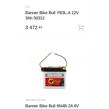
12V
Banner Bike Bull YB3L-A 12V
3Ah 50312
3 472
Ft
Kosárba
AKKUMULÁTOR
Banner Bike Bull 6N4B-2A 6V