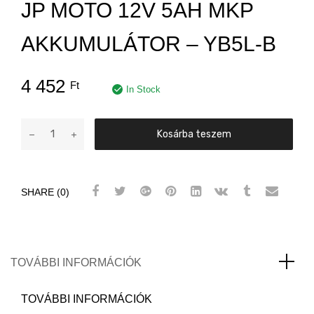
JP MOTO 12V 5AH MKP
AKKUMULÁTOR – YB5L-B
4 452
Ft
In Stock
JP
Kosárba teszem
MOTO
12V
5AH
SHARE (0)
MKP
AKKUMULÁTOR
-
YB5L-
B
TOVÁBBI INFORMÁCIÓK
mennyiség
TOVÁBBI INFORMÁCIÓK