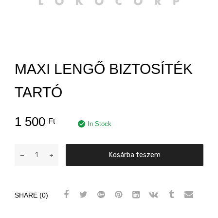
MAXI LENGŐ BIZTOSÍTÉK
TARTÓ
1 500
Ft
In Stock
Maxi
Kosárba teszem
lengő
biztosíték
tartó
SHARE (0)
mennyiség