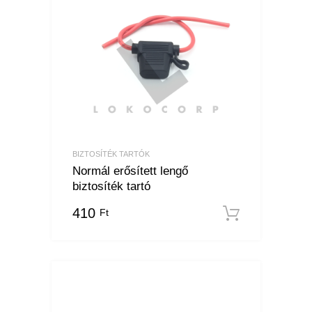
BIZTOSÍTÉK TARTÓK
Normál erősített lengő
biztosíték tartó
410
Ft
Kosárba