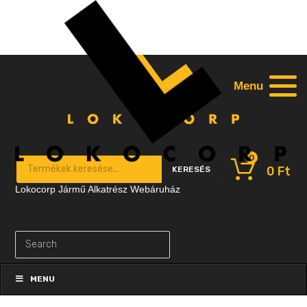
Menu
0
Products search
0
Ft
KERESÉS
Lokocorp Jármű Alkatrész Webáruház
Skip
to
MENU
content