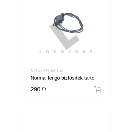
BIZTOSÍTÉK TARTÓK
Normál lengő biztosíték tartó
290
Ft
Kosárba