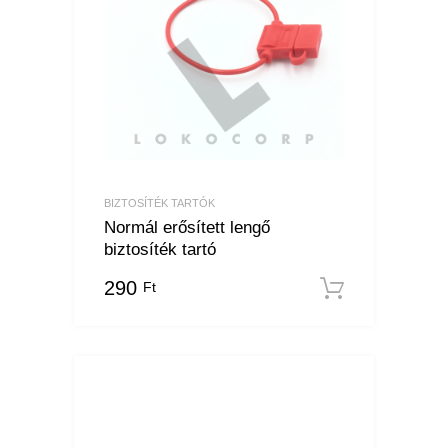
BIZTOSÍTÉK TARTÓK
Normál erősített lengő
biztosíték tartó
290
Ft
Kosárba