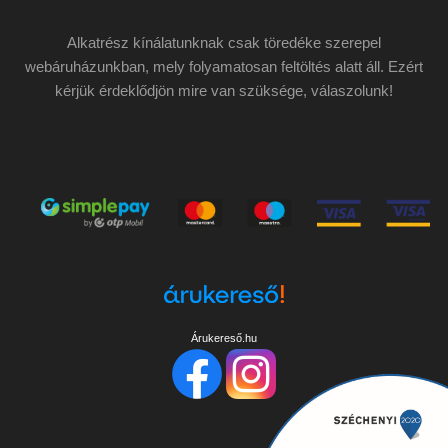
Alkatrész kínálatunknak csak töredéke szerepel
webáruházunkban, mely folyamatosan feltöltés alatt áll. Ezért
kérjük érdeklődjön mire van szüksége, válaszolunk!
Árukereső.hu