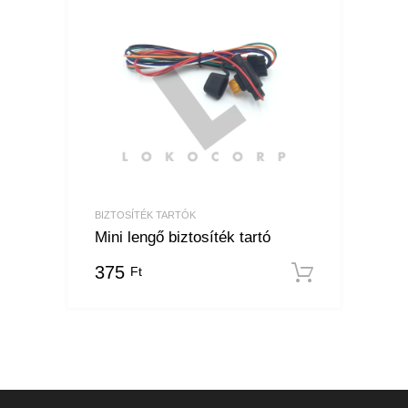
BIZTOSÍTÉK TARTÓK
Mini lengő biztosíték tartó
375
Ft
Kosárba