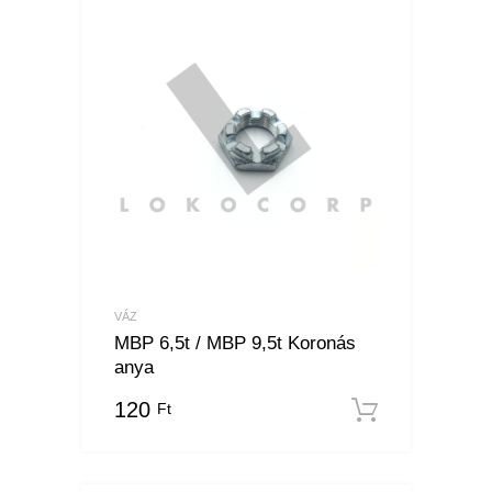
VÁZ
MBP 6,5t / MBP 9,5t Koronás
anya
120
Ft
Kosárba