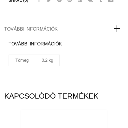
SHARE (0)
9,5T
Keréktőcsavar
bal
menetes
M20x1,5
TOVÁBBI INFORMÁCIÓK
mennyiség
TOVÁBBI INFORMÁCIÓK
Tömeg
0.2 kg
KAPCSOLÓDÓ TERMÉKEK