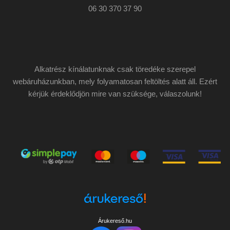
06 30 370 37 90
Alkatrész kínálatunknak csak töredéke szerepel
webáruházunkban, mely folyamatosan feltöltés alatt áll. Ezért
kérjük érdeklődjön mire van szüksége, válaszolunk!
Árukereső.hu