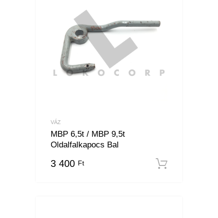
VÁZ
MBP 6,5t / MBP 9,5t
Oldalfalkapocs Bal
3 400
Ft
Kosárba