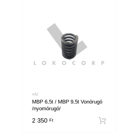
VÁZ
MBP 6,5t / MBP 9,5t Vonórugó
/nyomórugó/
2 350
Ft
Kosárba