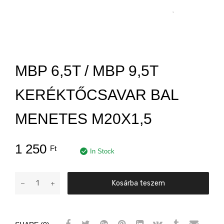
MBP 6,5T / MBP 9,5T
KERÉKTŐCSAVAR BAL
MENETES M20X1,5
1 250
Ft
In Stock
MBP
Kosárba teszem
6,5T
/
MBP