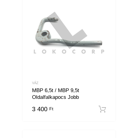
VÁZ
MBP 6,5t / MBP 9,5t
Oldalfalkapocs Jobb
3 400
Ft
Kosárba