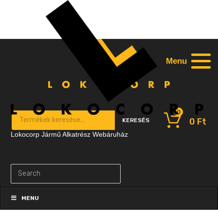
Menu
0
Products search
0
Ft
KERESÉS
Lokocorp Jármű Alkatrész Webáruház
Skip
to
MENU
content