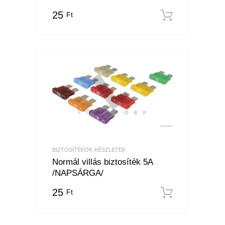
25
Ft
Kosárba
BIZTOSÍTÉKOK-KÉSZLETEK
Normál villás biztosíték 5A
/NAPSÁRGA/
25
Ft
Kosárba