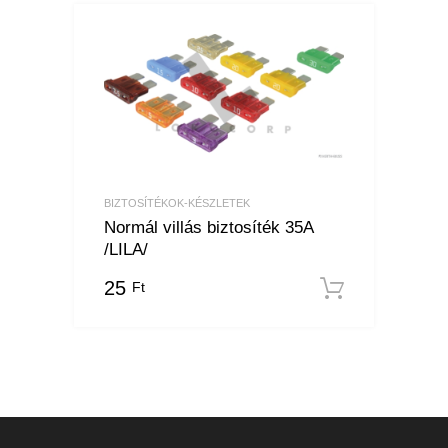
BIZTOSÍTÉKOK-KÉSZLETEK
Normál villás biztosíték 35A
/LILA/
25
Ft
Kosárba