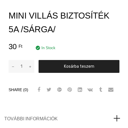
MINI VILLÁS BIZTOSÍTÉK
5A /SÁRGA/
30
Ft
In Stock
Mini
Kosárba teszem
villás
biztosíték
5A
SHARE (0)
/SÁRGA/
mennyiség
TOVÁBBI INFORMÁCIÓK