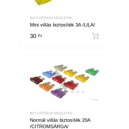
BIZTOSÍTÉKOK-KÉSZLETEK
Mini villás biztosíték 3A /LILA/
30
Ft
Kosárba
BIZTOSÍTÉKOK-KÉSZLETEK
Normál villás biztosíték 20A
/CITROMSÁRGA/