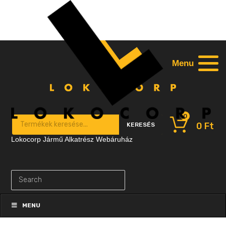
Menu
0
Products search
0
Ft
KERESÉS
Lokocorp Jármű Alkatrész Webáruház
Skip
to
MENU
content