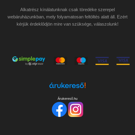
Alkatrész kínálatunknak csak töredéke szerepel
webáruházunkban, mely folyamatosan feltöltés alatt áll. Ezért
kérjük érdeklődjön mire van szüksége, válaszolunk!
Árukereső.hu