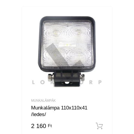
MUNKALÁMPÁK
Munkalámpa 110x110x41
/ledes/
2 160
Ft
Kosárba