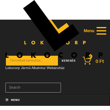
Menu
0
Products search
0
Ft
KERESÉS
Lokocorp Jármű Alkatrész Webáruház
Skip
to
MENU
content