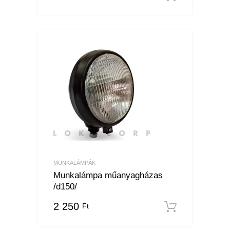
MUNKALÁMPÁK
Munkalámpa műanyagházas
/d150/
2 250
Ft
Kosárba