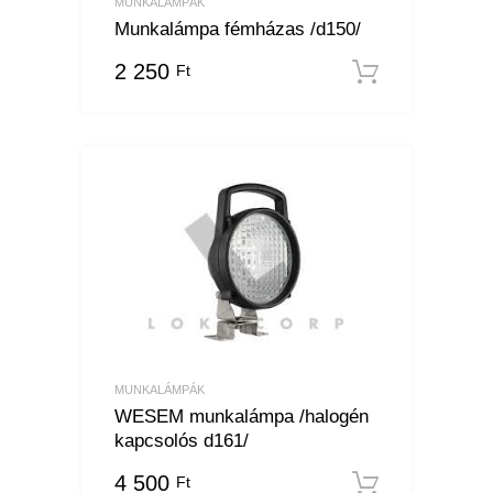
MUNKALÁMPÁK
Munkalámpa fémházas /d150/
2 250
Ft
Kosárba
MUNKALÁMPÁK
WESEM munkalámpa /halogén
kapcsolós d161/
4 500
Ft
Kosárba