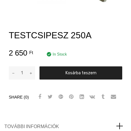
TESTCSIPESZ 250A
2 650
Ft
In Stock
Testcsipesz
Kosárba teszem
250A
mennyiség
SHARE (0)
TOVÁBBI INFORMÁCIÓK