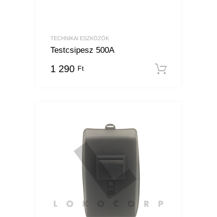
TECHNIKAI ESZKÖZÖK
Testcsipesz 500A
1 290
Ft
Kosárba