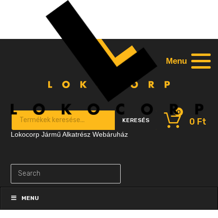
Menu
0
Products search
0
Ft
KERESÉS
Lokocorp Jármű Alkatrész Webáruház
Skip
to
MENU
content