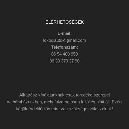
ELÉRHETŐSÉGEK
E-mail:
lokodiauto@gmail.com
Telefonszám:
06 54 480 959
06 30 370 37 90
Alkatrész kínálatunknak csak töredéke szerepel
webáruházunkban, mely folyamatosan feltöltés alatt áll. Ezért
kérjük érdeklődjön mire van szüksége, válaszolunk!