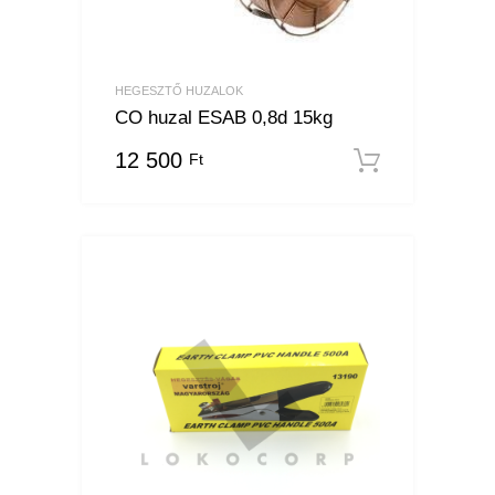
HEGESZTŐ HUZALOK
CO huzal ESAB 0,8d 15kg
12 500
Ft
Kosárba