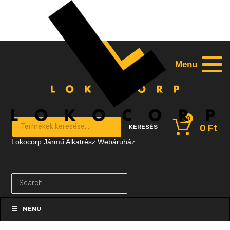
Menu
0
Products search
0
Ft
KERESÉS
Lokocorp Jármű Alkatrész Webáruház
Skip
to
MENU
content