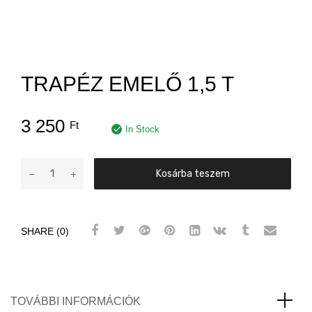
TRAPÉZ EMELŐ 1,5 T
3 250
Ft
In Stock
Trapéz
Kosárba teszem
emelő
1,5
T
SHARE (0)
mennyiség
TOVÁBBI INFORMÁCIÓK