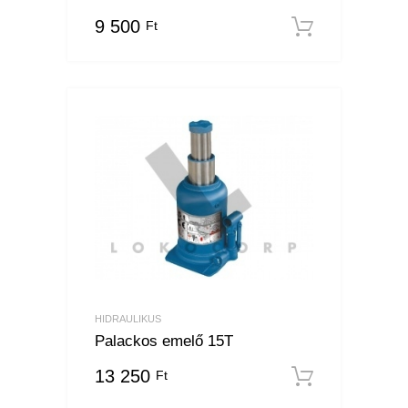
9 500
Ft
Kosárba
HIDRAULIKUS
Palackos emelő 15T
13 250
Ft
Kosárba