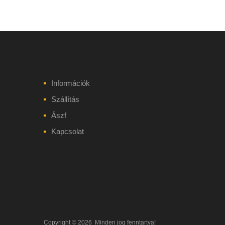
Információk
Szállítás
Ászf
Kapcsolat
Copyright ©
2026
Minden jog fenntartva!