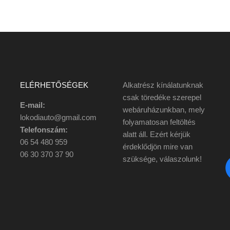
ELÉRHETŐSÉGEK
Alkatrész kínálatunknak
csak töredéke szerepel
E-mail:
webáruházunkban, mely
lokodiauto@gmail.com
folyamatosan feltöltés
Telefonszám:
alatt áll. Ezért kérjük
06 54 480 959
érdeklődjön mire van
06 30 370 37 90
szüksége, válaszolunk!