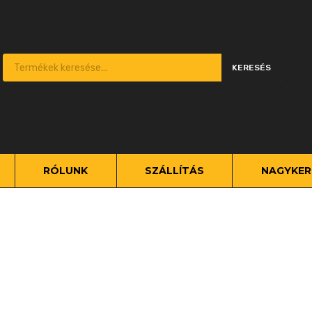
Products search
KERESÉS
kip
o
ontent
RÓLUNK
SZÁLLÍTÁS
NAGYKER