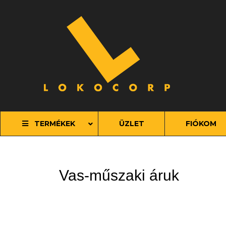
S
t
c
TERMÉKEK
ÜZLET
FIÓKOM
Vas
-műszaki áruk