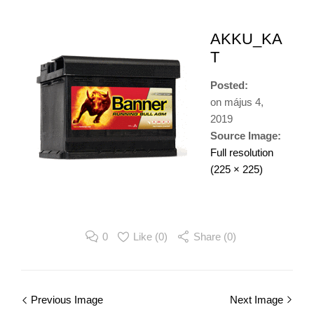
AKKU_KA
T
Posted:
on
május 4,
2019
Source Image:
Full resolution
(225 × 225)
0
Like (
0
)
Share (0)
Image
Previous Image
Next Image