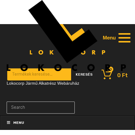
Menu
0
Products search
0
Ft
KERESÉS
Lokocorp Jármű Alkatrész Webáruház
Skip
to
MENU
content