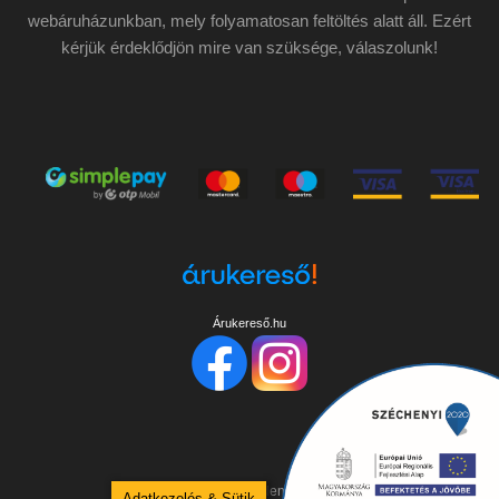
webáruházunkban, mely folyamatosan feltöltés alatt áll. Ezért
kérjük érdeklődjön mire van szüksége, válaszolunk!
Árukereső.hu
Copyright ©
2026
Minden jog fenntartva!
Adatkezelés & Sütik