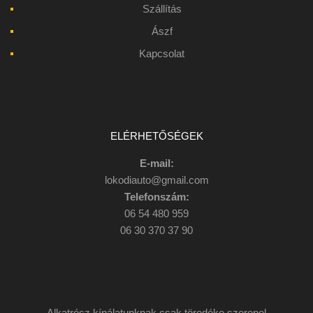
Szállítás
Ászf
Kapcsolat
ELÉRHETŐSÉGEK
E-mail:
lokodiauto@gmail.com
Telefonszám:
06 54 480 959
06 30 370 37 90
Alkatrész kínálatunknak csak töredéke szerepel