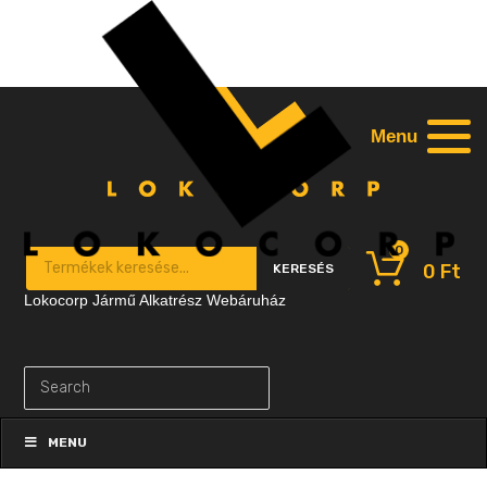
Menu
0
Products search
0
Ft
KERESÉS
Lokocorp Jármű Alkatrész Webáruház
Skip
to
MENU
content