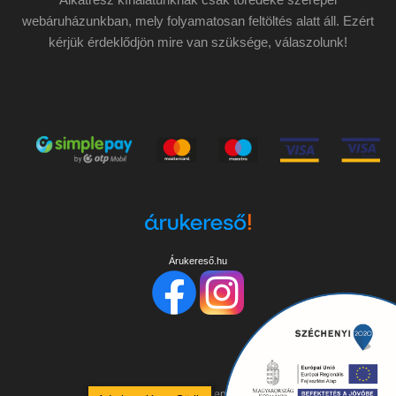
webáruházunkban, mely folyamatosan feltöltés alatt áll. Ezért
kérjük érdeklődjön mire van szüksége, válaszolunk!
Árukereső.hu
Copyright ©
2026
Minden jog fenntartva!