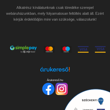
Alkatrész kínálatunknak csak töredéke szerepel
webáruházunkban, mely folyamatosan feltöltés alatt áll. Ezért
kérjük érdeklődjön mire van szüksége, válaszolunk!
Árukereső.hu