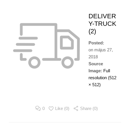
DELIVER
Y-TRUCK
(2)
Posted:
on
május 27,
2018
Source
Image:
Full
resolution (512
× 512)
0
Like (
0
)
Share (0)
Image