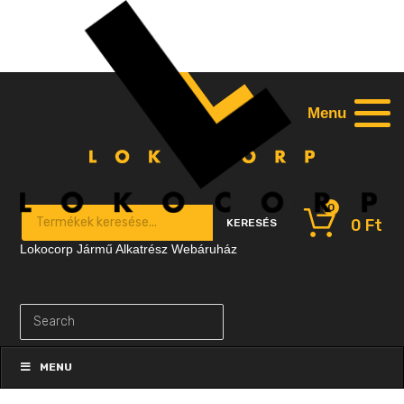
Menu
0
Products search
0
Ft
KERESÉS
Lokocorp Jármű Alkatrész Webáruház
Skip
to
MENU
content