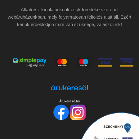
Alkatrész kínálatunknak csak töredéke szerepel
webáruházunkban, mely folyamatosan feltöltés alatt áll. Ezért
kérjük érdeklődjön mire van szüksége, válaszolunk!
Árukereső.hu