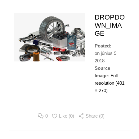
DROPDO
WN_IMA
GE
Posted:
on
június 9,
2018
Source
Image:
Full
resolution (401
× 270)
0
Like (
0
)
Share (0)
Image