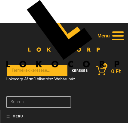
Menu
0
Products search
0
Ft
KERESÉS
Lokocorp Jármű Alkatrész Webáruház
Skip
to
MENU
content