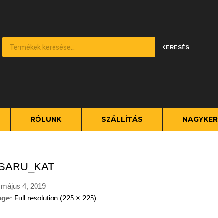
Products search
KERESÉS
kip
o
ontent
RÓLUNK
SZÁLLÍTÁS
NAGYKER
SARU_KAT
n
május 4, 2019
age:
Full resolution (225 × 225)