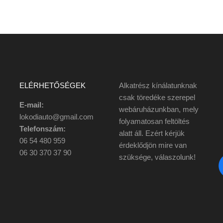
ELÉRHETŐSÉGEK
Alkatrész kínálatunknak
csak töredéke szerepel
E-mail:
webáruházunkban, mely
lokodiauto@gmail.com
folyamatosan feltöltés
Telefonszám:
alatt áll. Ezért kérjük
06 54 480 959
érdeklődjön mire van
06 30 370 37 90
szüksége, válaszolunk!